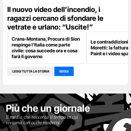
Il nuovo video dell’incendio, i
ragazzi cercano di sfondare le
vetrate e urlano: “Uscite!”
Crans-Montana, Procura di Sion
Le contraddizioni 
respinge l'Italia come parte
Moretti: la fattura 
civile: cosa succede ora e cosa
Paint e i video spar
farà il governo
LEGGI TUTTA LA STORIA
SEGUI
Più che un giornale
Il media che racconta il tempo in cui
viviamo con occhi moderni