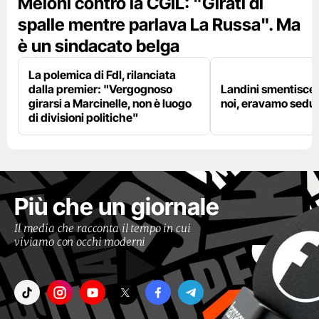
Meloni contro la CGIL: "Girati di
spalle mentre parlava La Russa". Ma
è un sindacato belga
La polemica di FdI, rilanciata
dalla premier: "Vergognoso
Landini smentisce
girarsi a Marcinelle, non è luogo
noi, eravamo sedut
di divisioni politiche"
Più che un giornale
Il media che racconta il tempo in cui
viviamo con occhi moderni