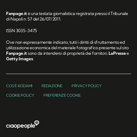
Fanpage.it
è una testata giornalistica registrata presso il Tribunale
di Napoli n. 57 del 26/07/2011.
ISSN 3035-3475
Ove non espressamente indicato, tutti i diritti di sfruttamento ed
utilizzazione economica del materiale fotografico presente sul sito
Fanpage.it
sono da intendersi di proprietà dei fornitori,
LaPresse
e
Getty Images
.
COS'È KODAMI
REDAZIONE
PRIVACY POLICY
COOKIE POLICY
PREFERENZE COOKIE