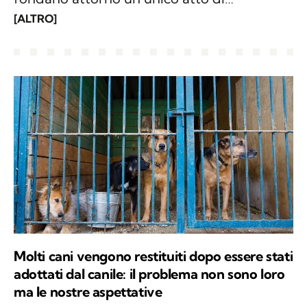
generosità: l’apertura, sia delle porte di
[ALTRO]
casa che del proprio cuore. Questo angolo
è dedicato alle storie di adozioni di animali
e a tutte le informazioni utili per
un’adozione consapevole.
Molti cani vengono restituiti dopo essere stati
adottati dal canile: il problema non sono loro
ma le nostre aspettative