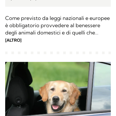
Come previsto da leggi nazionali e europee
è obbligatorio provvedere al benessere
degli animali domestici e di quelli che
vivono, in distinta misura, sotto il controllo
[ALTRO]
umano. In questa sezione troverai consigli
ed informazioni accurate per prenderti
cura del tuo compagno e su come viene
tutelata la salute animale.