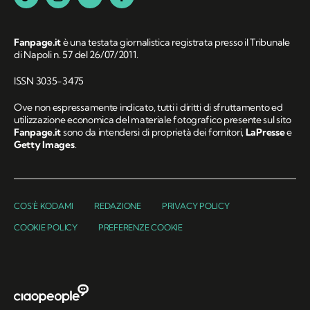
Fanpage.it
è una testata giornalistica registrata presso il Tribunale
di Napoli n. 57 del 26/07/2011.
ISSN 3035-3475
Ove non espressamente indicato, tutti i diritti di sfruttamento ed
utilizzazione economica del materiale fotografico presente sul sito
Fanpage.it
sono da intendersi di proprietà dei fornitori,
LaPresse
e
Getty Images
.
COS'È KODAMI
REDAZIONE
PRIVACY POLICY
COOKIE POLICY
PREFERENZE COOKIE