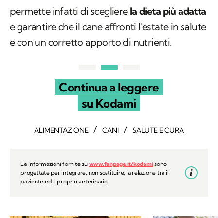
permette infatti di scegliere
la dieta più adatta
e garantire che il cane affronti l'estate in salute
e con un corretto apporto di nutrienti.
Continua a leggere
su Kodami
/
/
ALIMENTAZIONE
CANI
SALUTE E CURA
Le informazioni fornite su
www.fanpage.it/kodami
sono
progettate per integrare, non sostituire, la relazione tra il
paziente ed il proprio veterinario.