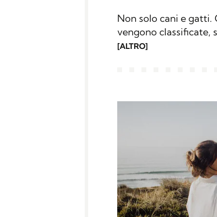
Non solo cani e gatti.
vengono classificate, 
etologia. Dal pesce ros
[ALTRO]
tutte le regole per un