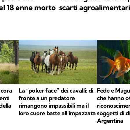
el 18 enne morto
scarti agroalimentar
ncora
La “poker face” dei cavalli: di
Fede e Magui,
enti
fronte a un predatore
che hanno ot
della
rimangono impassibili ma il
riconoscime
loro cuore batte all’impazzata
soggetti di di
Argentina