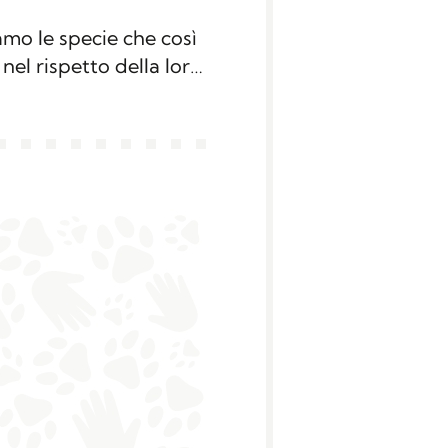
amo le specie che così
nel rispetto della loro
li e porcellini d’India: