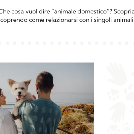
 Che cosa vuol dire “animale domestico”? Scopri
scoprendo come relazionarsi con i singoli animali 
so al canarino, passando per cavalli, criceti, conig
a corretta convivenza.