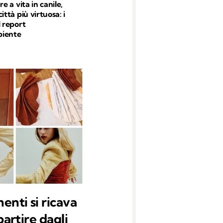
re a vita in canile,
ittà più virtuosa: i
l report
iente
enti si ricava
partire dagli