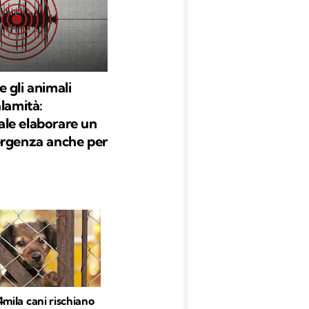
 gli animali
alamità:
le elaborare un
ergenza anche per
4mila cani rischiano