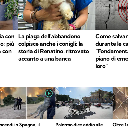
ia con
La piaga dell’abbandono
Come salvare
o: più
colpisce anche i conigli: la
durante le c
a con
storia di Renatino, ritrovato
“Fondamenta
accanto a una banca
piano di em
loro”
Incendi in Spagna, il
Palermo dice addio alle
Oltre 1