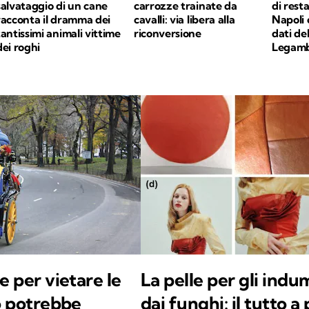
salvataggio di un cane
carrozze trainate da
di resta
racconta il dramma dei
cavalli: via libera alla
Napoli c
tantissimi animali vittime
riconversione
dati de
dei roghi
Legamb
e per vietare le
La pelle per gli indum
o potrebbe
dai funghi: il tutto a 