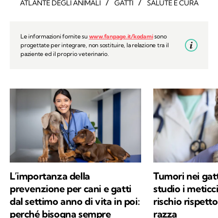
/
/
ATLANTE DEGLI ANIMALI
GATTI
SALUTE E CURA
Le informazioni fornite su
www.fanpage.it/kodami
sono
progettate per integrare, non sostituire, la relazione tra il
paziente ed il proprio veterinario.
L’importanza della
Tumori nei gat
prevenzione per cani e gatti
studio i meticc
dal settimo anno di vita in poi:
rischio rispetto
perché bisogna sempre
razza