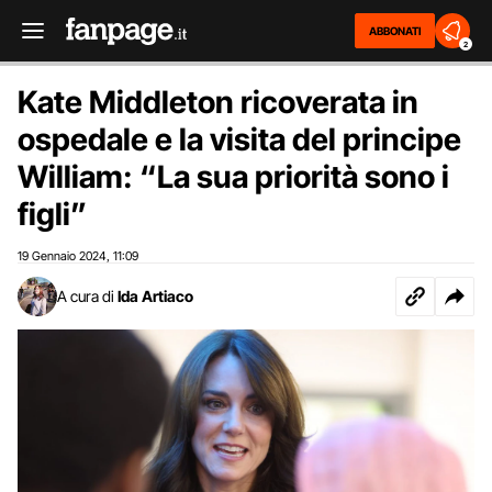
ABBONATI
2
Kate Middleton ricoverata in
ospedale e la visita del principe
William: “La sua priorità sono i
figli”
19 Gennaio 2024
11:09
,
A cura di
Ida Artiaco