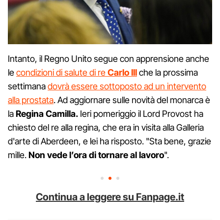
Intanto, il Regno Unito segue con apprensione anche
le
condizioni di salute di re
Carlo III
che la prossima
settimana
dovrà essere sottoposto ad un intervento
alla prostata
. Ad aggiornare sulle novità del monarca è
la
Regina Camilla.
Ieri pomeriggio il Lord Provost ha
chiesto del re alla regina, che era in visita alla Galleria
d'arte di Aberdeen, e lei ha risposto. "Sta bene, grazie
mille.
Non vede l’ora di tornare al lavoro
".
Continua a leggere su Fanpage.it