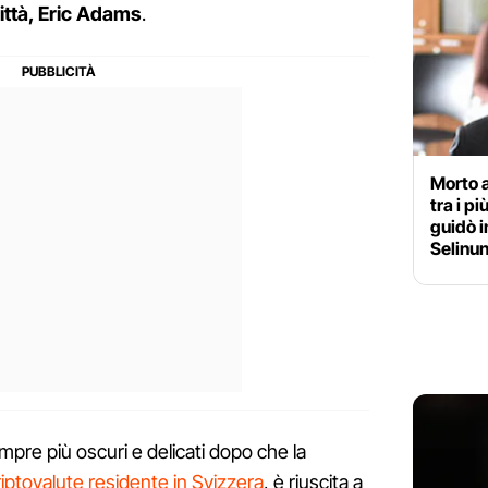
ittà, Eric Adams
.
Morto 
tra i pi
guidò i
Selinu
mpre più oscuri e delicati dopo che la
riptovalute residente in Svizzera
, è riuscita a