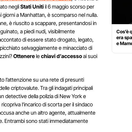
vato negli
Stati Uniti
il 6 maggio scorso per
hi giorni a Manhattan, è scomparso nel nulla.
ane, è riuscito a scappare, presentandosi in
uinato, a piedi nudi, visibilmente
Cos’è q
era spa
raccontato di essere stato drogato, legato,
e Mamd
 picchiato selvaggiamente e minacciato di
uzzini?
Ottenere
le
chiavi d’accesso
ai suoi
to l’attenzione su una rete di presunti
elle criptovalute. Tra gli indagati principali
 un detective della polizia di New York e
ricopriva l’incarico di scorta per il sindaco
 accusa anche un altro agente, attualmente
te. Entrambi sono stati immediatamente