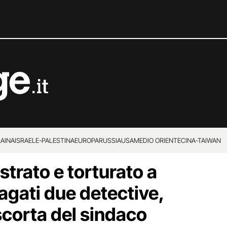
RAINA
ISRAELE-PALESTINA
EUROPA
RUSSIA
USA
MEDIO ORIENTE
CINA-TAIWAN
strato e torturato a
agati due detective,
scorta del sindaco