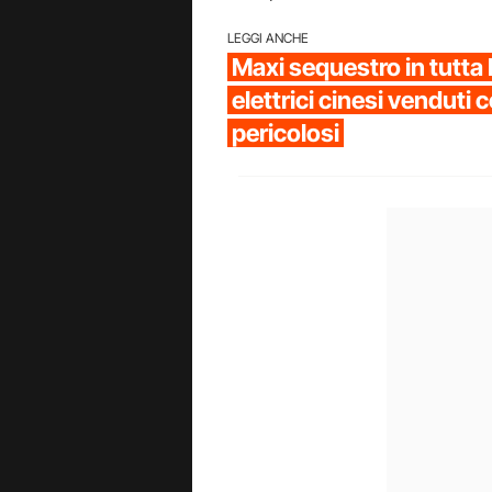
LEGGI ANCHE
Maxi sequestro in tutta I
elettrici cinesi venduti
pericolosi