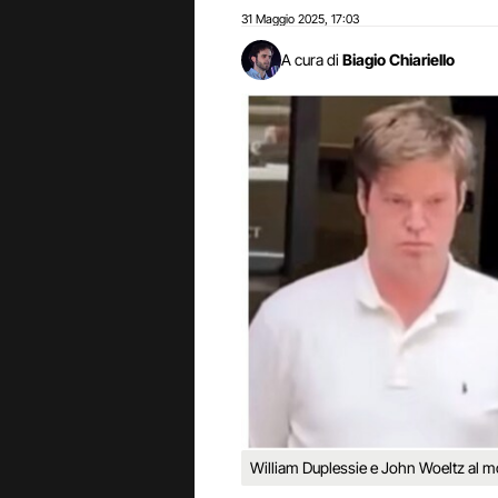
31 Maggio 2025
17:03
,
A cura di
Biagio Chiariello
William Duplessie e John Woeltz al m