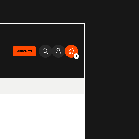
ABBONATI
2