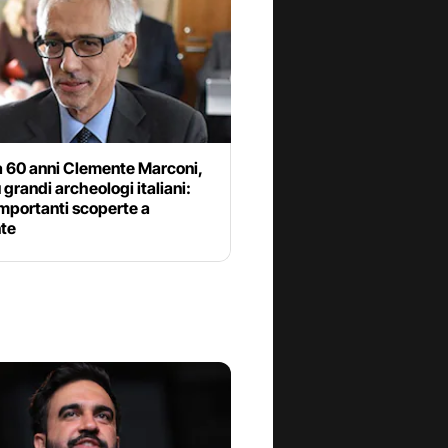
a 60 anni Clemente Marconi,
ù grandi archeologi italiani:
mportanti scoperte a
nte