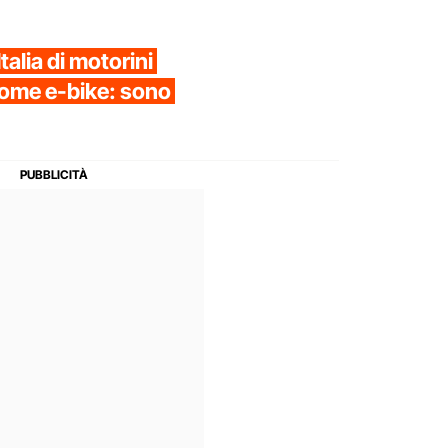
talia di motorini
 come e-bike: sono