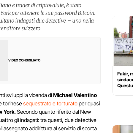
ano e trader di criptovalute, è stato
York per ottenere le sue password Bitcoin.
ultano indagati due detective – uno nella
renditore svizzero.
VIDEO CONSIGLIATO
Fakir, 
sindaco
Questur
nti sviluppi la vicenda di
Michael Valentino
ne torinese
sequestrato e torturato
per quasi
 York
. Secondo quanto riferito dal New
uattro gli indagati: tra questi, due detective
ali assegnato addirittura al servizio di scorta