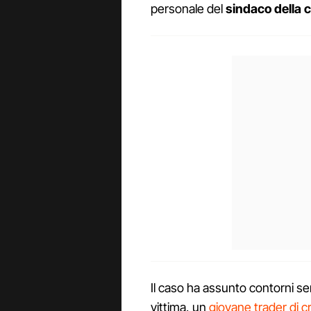
personale del
sindaco della c
Il caso ha assunto contorni se
vittima, un
giovane trader di c