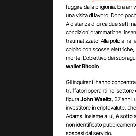
fuggire dalla prigionia. Era arri
una visita di lavoro. Dopo poc
A distanza di circa due settim
condizioni drammatiche: insang
traumatizzato. Alla polizia ha 
colpito con scosse elettriche,
morte. L'obiettivo dei suoi ag
wallet Bitcoin
.
Gli inquirenti hanno concentra
truffatori operanti nel settore d
figura
John Waeltz
, 37 anni,
investitore in criptovalute, che 
Adams. Insieme a lui, è sotto
non identificato pubblicamen
sospesi dal servizio.