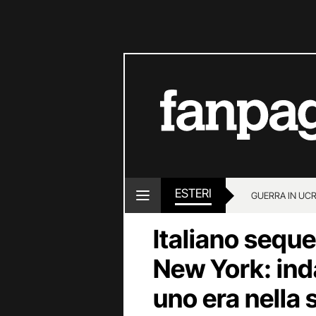
ESTERI
GUERRA IN UC
Italiano seque
New York: ind
uno era nella 