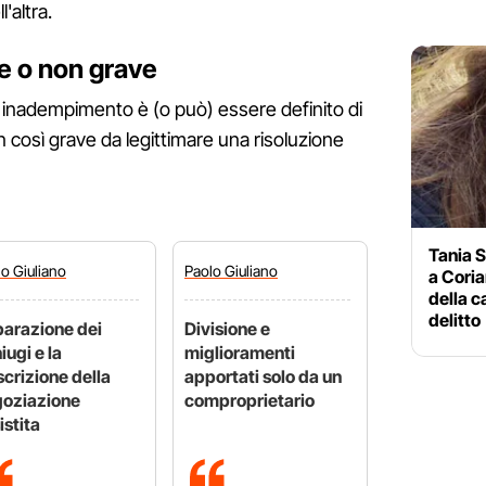
'altra.
 o non grave
inadempimento è (o può) essere definito di
così grave da legittimare una risoluzione
Tania S
lo
Giuliano
Paolo
Giuliano
a Coria
della c
delitto
arazione dei
Divisione e
iugi e la
miglioramenti
scrizione della
apportati solo da un
oziazione
comproprietario
istita