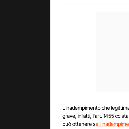
L'inadempimento che legittima
grave, infatti, l'art. 1455 cc s
può ottenere s
e l'inadempim