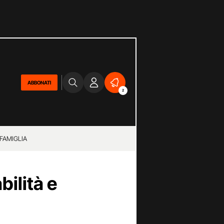
ABBONATI
2
 FAMIGLIA
bilità e