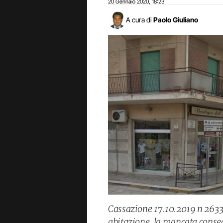
20 Gennaio 2020
18:23
,
A cura di
Paolo Giuliano
Cassazione 17.10.2019 n 26335
abitazione, la mancata consegn