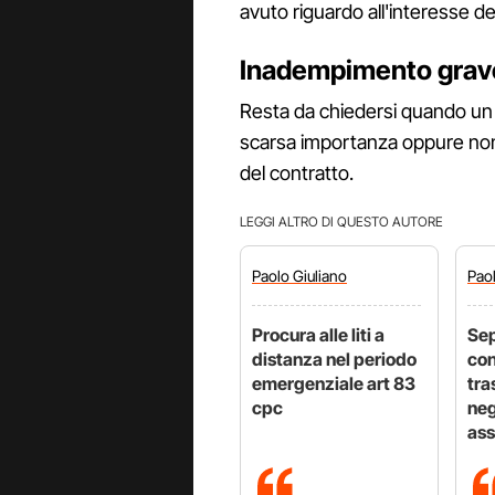
avuto riguardo all'interesse dell
Inadempimento grave
Resta da chiedersi quando un 
scarsa importanza oppure non 
del contratto.
LEGGI ALTRO DI QUESTO AUTORE
Paolo
Giuliano
Pao
Procura alle liti a
Sep
distanza nel periodo
con
emergenziale art 83
tra
cpc
neg
ass