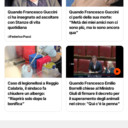
Quando Francesco Guccini
Quando Francesco Guccini
ci ha insegnato ad ascoltare
ci parlò della sua morte:
con Stanze di vita
“Metà dei miei amici non ci
quotidiana
sono più, ma io sono ancora
qua”
di
Federico Pucci
Caso di legionellosi a Reggio
Quando Francesco Emilio
Calabria, il sindaco fa
Borrelli chiese al Ministro
chiudere un albergo:
Giuli di firmare il decreto per
“Riaprirà solo dopo la
il superamento degli animali
bonifica”
nel circo: "Qui c'è la penna"