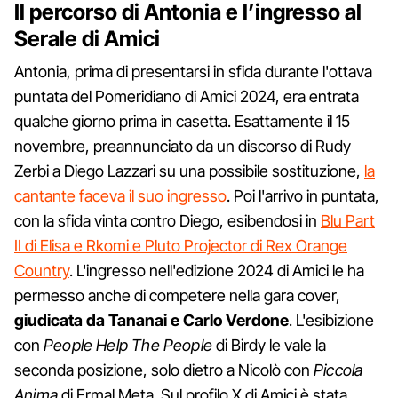
Il percorso di Antonia e l’ingresso al
Serale di Amici
Antonia, prima di presentarsi in sfida durante l'ottava
puntata del Pomeridiano di Amici 2024, era entrata
qualche giorno prima in casetta. Esattamente il 15
novembre, preannunciato da un discorso di Rudy
Zerbi a Diego Lazzari su una possibile sostituzione,
la
cantante faceva il suo ingresso
. Poi l'arrivo in puntata,
con la sfida vinta contro Diego, esibendosi in
Blu Part
II di Elisa e Rkomi e Pluto Projector di Rex Orange
Country
. L'ingresso nell'edizione 2024 di Amici le ha
permesso anche di competere nella gara cover,
giudicata da Tananai e Carlo Verdone
. L'esibizione
con
People Help The People
di Birdy le vale la
seconda posizione, solo dietro a Nicolò con
Piccola
Anima
di Ermal Meta. Sul profilo X di Amici è stata