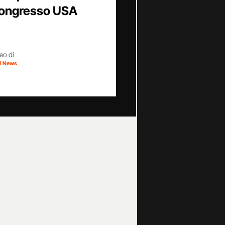
ongresso USA
eo di
al News