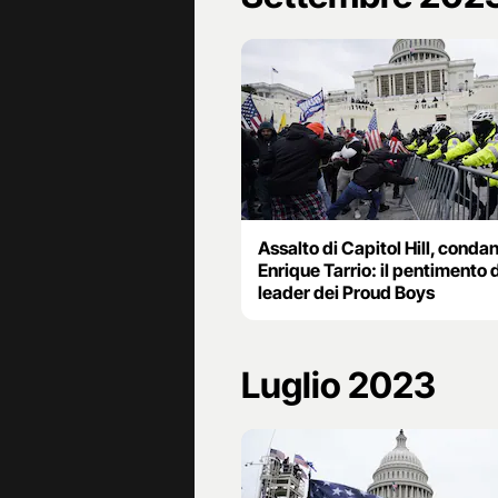
Assalto di Capitol Hill, conda
Enrique Tarrio: il pentimento 
leader dei Proud Boys
Luglio 2023