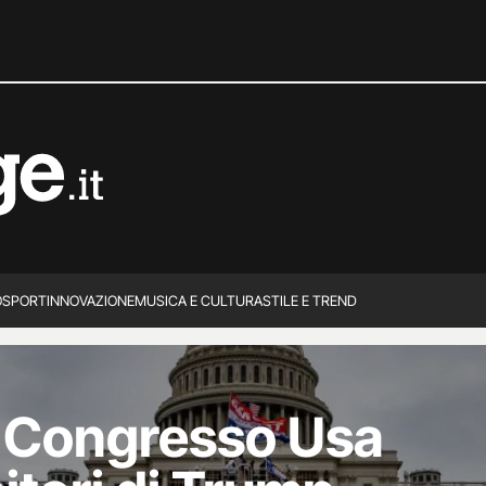
O
SPORT
INNOVAZIONE
MUSICA E CULTURA
STILE E TREND
l Congresso Usa