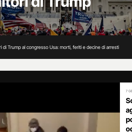
itori di Trump
i di Trump al congresso Usa: morti, feriti e decine di arresti
7 G
S
a
p
o