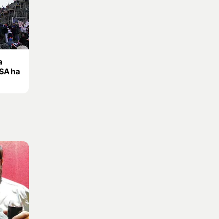
a
USA ha