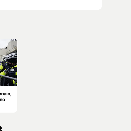
nnaio,
ano
3