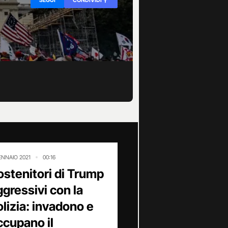
ENNAIO 2021
00:16
ostenitori di Trump
ggressivi con la
olizia: invadono e
ccupano il