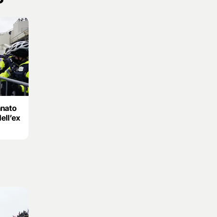
nnato
dell’ex