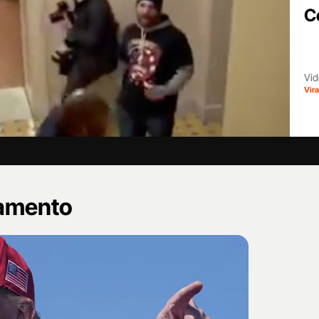
C
Vid
Vir
namento