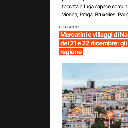
toccata e fuga capace comunq
Vienna, Praga, Bruxelles, Parig
LEGGI ANCHE
Mercatini e villaggi di 
del 21 e 22 dicembre: gli
regione