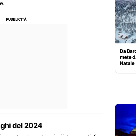
e.
Da Barc
mete d
Natale
nghi del 2024