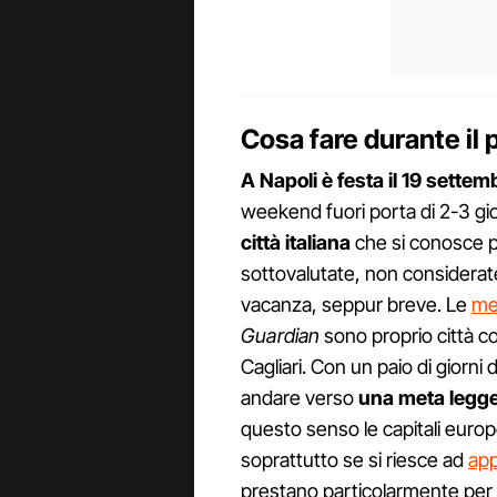
Cosa fare durante il
A Napoli è festa il 19 settem
weekend fuori porta di 2-3 gio
città italiana
che si conosce p
sottovalutate, non considera
vacanza, seppur breve. Le
me
Guardian
sono proprio città 
Cagliari. Con un paio di giorni d
andare verso
una meta legge
questo senso le capitali euro
soprattutto se si riesce ad
app
prestano particolarmente per e