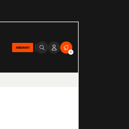
ABBONATI
2