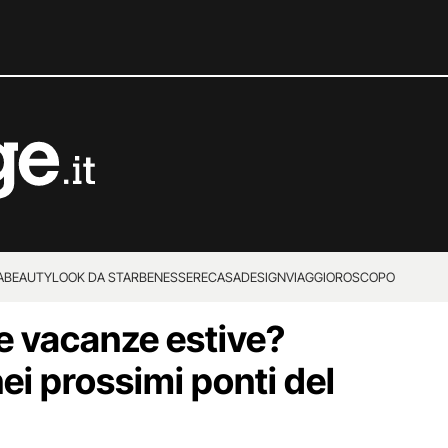
A
BEAUTY
LOOK DA STAR
BENESSERE
CASA
DESIGN
VIAGGI
OROSCOPO
le vacanze estive?
ei prossimi ponti del