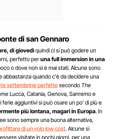
 ponte di san Gennaro
bre, di giovedì
quindi ci si può godere un
rni, perfetto per
una full immersion in una
oco o dove non si è mai stati. Alcune sono
te abbastanza quando c'è da decidere una
te settembrine perfette
secondo
The
come Lucca, Catania, Genova, Sanremo e
i ferie aggiuntivi si può osare un po' di più e
rmente più lontana, magari in Europa
. In
pee sono sempre una buona alternativa,
rofittare di un volo low cost
. Alcune si
ssere visitate in pochi giorni, per una