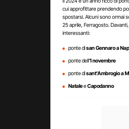
Il 2024 è un anno ricco di pon
cui approfittare prendendo po
spostarsi. Alcuni sono ormai so
25 aprile, Ferragosto. Davant
interessanti:
ponte di
san Gennaro a Nap
ponte dell'
1 novembre
ponte di
sant'Ambrogio a M
Natale
e
Capodanno