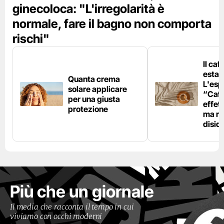
ginecoloca: "L'irregolarità è
normale, fare il bagno non comporta
rischi"
Il caf
estat
Quanta crema
L'esp
solare applicare
“Caff
per una giusta
effet
protezione
ma no
disid
Più che un giornale
Il media che racconta il tempo in cui
viviamo con occhi moderni