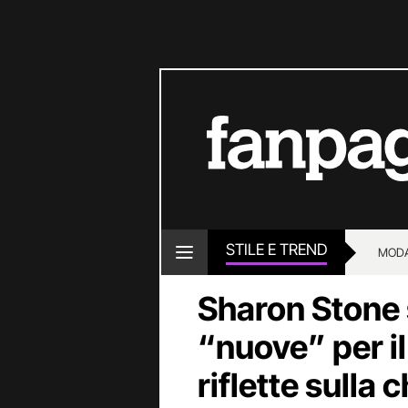
STILE E TREND
MOD
Sharon Stone s
“nuove” per i
riflette sulla 