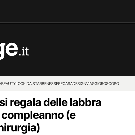
A
BEAUTY
LOOK DA STAR
BENESSERE
CASA
DESIGN
VIAGGI
OROSCOPO
i regala delle labbra
l compleanno (e
chirurgia)