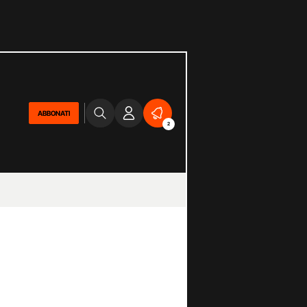
ABBONATI
2