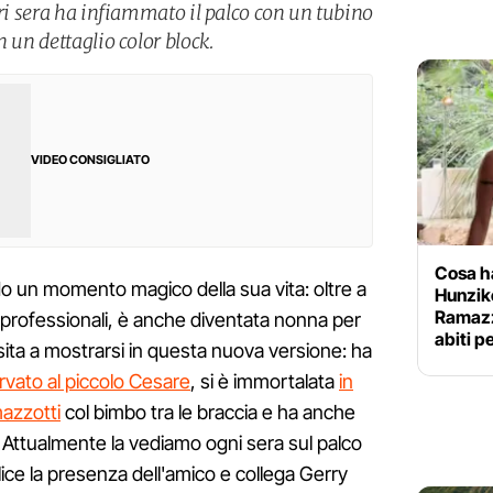
eri sera ha infiammato il palco con un tubino
n un dettaglio color block.
VIDEO CONSIGLIATO
Cosa h
o un momento magico della sua vita: oltre a
Hunzike
Ramazz
i professionali, è anche diventata nonna per
abiti p
esita a mostrarsi in questa nuova versione: ha
ervato al piccolo Cesare
, si è immortalata
in
azzotti
col bimbo tra le braccia e ha anche
. Attualmente la vediamo ogni sera sul palco
ice la presenza dell'amico e collega Gerry