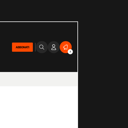
ABBONATI
2