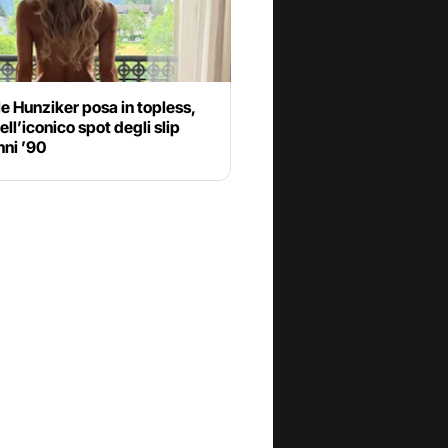
e Hunziker posa in topless,
ll’iconico spot degli slip
nni ’90