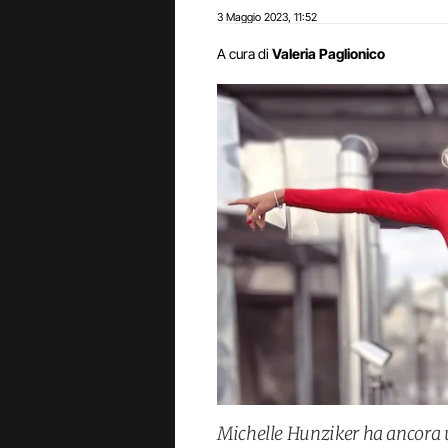
3 Maggio 2023
11:52
,
A cura di
Valeria Paglionico
Michelle Hunziker ha ancora un