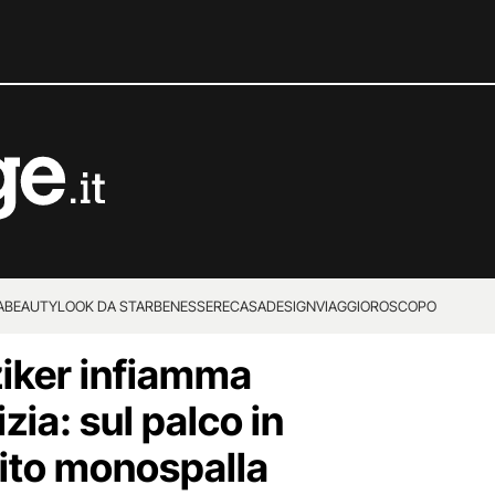
A
BEAUTY
LOOK DA STAR
BENESSERE
CASA
DESIGN
VIAGGI
OROSCOPO
iker infiamma
izia: sul palco in
bito monospalla