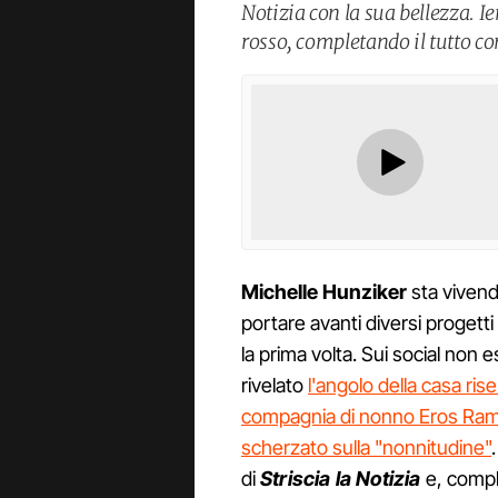
Notizia con la sua bellezza. I
rosso, completando il tutto co
Michelle Hunziker
sta vivend
portare avanti diversi progett
la prima volta. Sui social non 
rivelato
l'angolo della casa ris
compagnia di nonno Eros Ram
scherzato sulla "nonnitudine"
di
Striscia la Notizia
e, compl