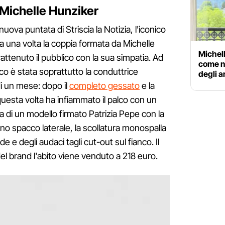
 Michelle Hunziker
uova puntata di Striscia la Notizia, l'iconico
ra una volta la coppia formata da Michelle
Michell
attenuto il pubblico con la sua simpatia. Ad
come ne
lico è stata soprattutto la conduttrice
degli a
i un mese: dopo il
completo gessato
e la
questa volta ha infiammato il palco con un
a di un modello firmato Patrizia Pepe con la
no spacco laterale, la scollatura monospalla
e e degli audaci tagli cut-out sul fianco. Il
del brand l'abito viene venduto a 218 euro.