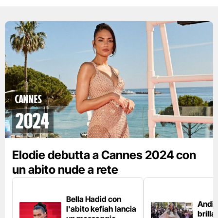
CANNES
2024
Elodie debutta a Cannes 2024 con
un abito nude a rete
Bella Hadid con
Andi
l'abito kefiah lancia
brilla