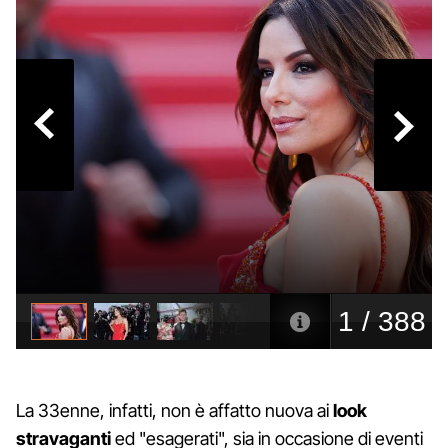
La 33enne, infatti, non è affatto nuova ai
look
stravaganti
ed "esagerati", sia in occasione di eventi