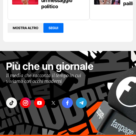
un messaggio
paille
politico
MOSTRA ALTRO
SEGUI
Più che un giornale
Il media che racconta il tempo in cui
viviamo con occhi moderni