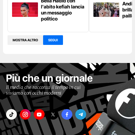
Bella Hadid con
Andi
l'abito kefiah lancia
brilla
un messaggio
paille
politico
MOSTRA ALTRO
SEGUI
Più che un giornale
Il media che racconta il tempo in cui
viviamo con occhi moderni