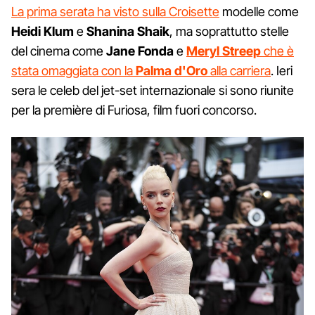
La prima serata ha visto sulla Croisette
modelle come
Heidi
Klum
e
Shanina
Shaik
, ma soprattutto stelle
del cinema come
Jane Fonda
e
Meryl Streep
che è
stata omaggiata con la
Palma d'Oro
alla carriera
. Ieri
sera le celeb del jet-set internazionale si sono riunite
per la première di Furiosa, film fuori concorso.