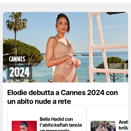
CANNES
2024
Elodie debutta a Cannes 2024 con
un abito nude a rete
Bella Hadid con
Andi
l'abito kefiah lancia
brilla
un messaggio