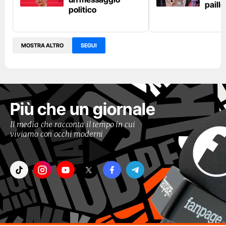
paille
politico
MOSTRA ALTRO
SEGUI
Più che un giornale
Il media che racconta il tempo in cui
viviamo con occhi moderni