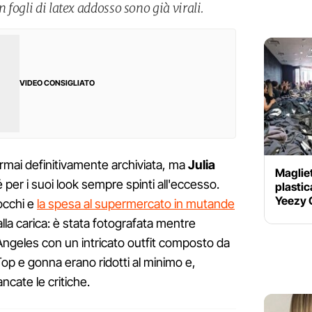
n fogli di latex addosso sono già virali.
VIDEO CONSIGLIATO
rmai definitivamente archiviata, ma
Julia
Magliet
é per i suoi look sempre spinti all'eccesso.
plastic
Yeezy 
occhi e
la spesa al supermercato in mutande
alla carica: è stata fotografata mentre
Angeles con un intricato outfit composto da
 Top e gonna erano ridotti al minimo e,
cate le critiche.