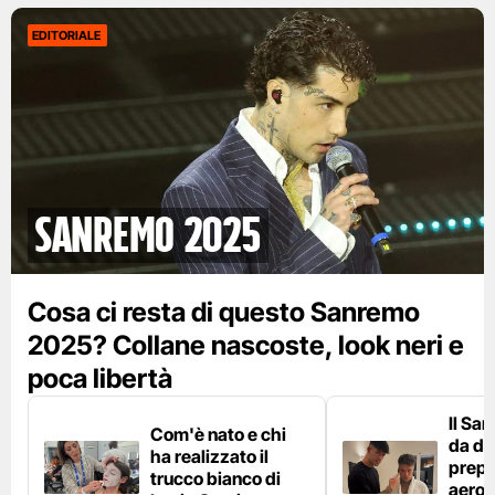
EDITORIALE
Sanremo 2025
Cosa ci resta di questo Sanremo
2025? Collane nascoste, look neri e
poca libertà
Il Sa
Com'è nato e chi
da die
ha realizzato il
prepa
trucco bianco di
aeros