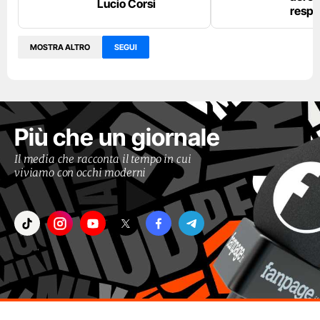
Lucio Corsi
respi
MOSTRA ALTRO
SEGUI
Più che un giornale
Il media che racconta il tempo in cui
viviamo con occhi moderni