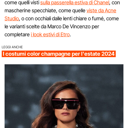
come quelli visti
sulla passerella estiva di Chanel
, con
mascherine specchiate, come quelle
viste da Acne
Studio
, o con occhiali dalle lenti chiare o fumé, come
le varianti scelte da Marco De Vincenzo per
completare
i look estivi di Etro
.
LEGGI ANCHE
I costumi color champagne per l'estate 2024