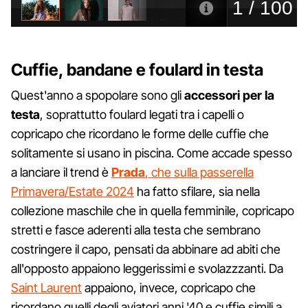
Cuffie, bandane e foulard in testa
Quest'anno a spopolare sono gli
accessori per la
testa
, soprattutto foulard legati tra i capelli o
copricapo che ricordano le forme delle cuffie che
solitamente si usano in piscina. Come accade spesso
a lanciare il trend è
Prada
, che sulla passerella
Primavera/Estate 2024
ha fatto sfilare, sia nella
collezione maschile che in quella femminile, copricapo
stretti e fasce aderenti alla testa che sembrano
costringere il capo, pensati da abbinare ad abiti che
all'opposto appaiono leggerissimi e svolazzzanti. Da
Saint Laurent
appaiono, invece, copricapo che
ricordano quelli degli aviatori anni '40 e cuffie simili a