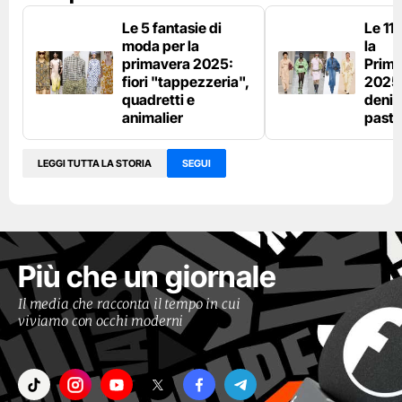
Le 5 fantasie di
Le 11
moda per la
la
primavera 2025:
Prima
fiori "tappezzeria",
2025:
quadretti e
denim
animalier
paste
LEGGI TUTTA LA STORIA
SEGUI
Più che un giornale
Il media che racconta il tempo in cui
viviamo con occhi moderni