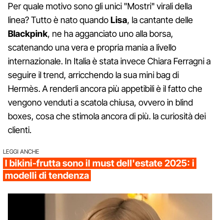
Per quale motivo sono gli unici "Mostri" virali della
linea? Tutto è nato quando
Lisa
, la cantante delle
Blackpink
, ne ha agganciato uno alla borsa,
scatenando una vera e propria mania a livello
internazionale. In Italia è stata invece Chiara Ferragni a
seguire il trend, arricchendo la sua mini bag di
Hermès. A renderli ancora più appetibili è il fatto che
vengono venduti a scatola chiusa, ovvero in blind
boxes, cosa che stimola ancora di più. la curiosità dei
clienti.
LEGGI ANCHE
I bikini-frutta sono il must dell'estate 2025: i
modelli di tendenza