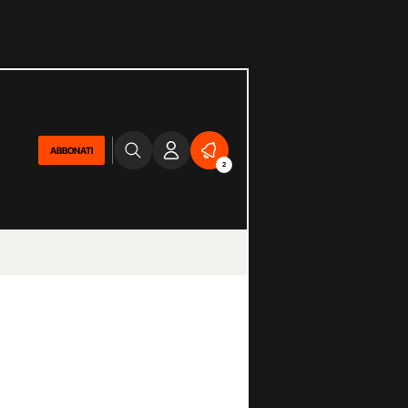
ABBONATI
2