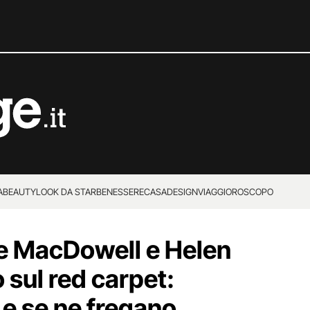
A
BEAUTY
LOOK DA STAR
BENESSERE
CASA
DESIGN
VIAGGI
OROSCOPO
e MacDowell e Helen
 sul red carpet:
e se ne fregano