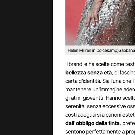
Helen Mirren in Dolce&amp;Gabbana 
Il brand le ha scelte come test
bellezza senza età
, di fascin
carta d'identità. Sia l'una che l
mantenere un'immagine aderent
girati in gioventù. Hanno scel
serenità, senza eccessive osse
costi adeguarsi a canoni estet
dall'obbligo della tinta
, pref
sentono perfettamente a prop