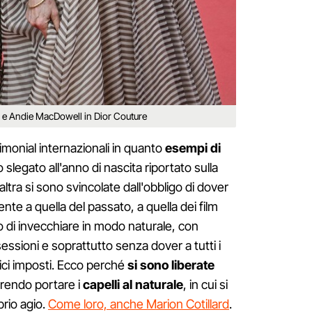
e Andie MacDowell in Dior Couture
imonial internazionali in quanto
esempi di
o slegato all'anno di nascita riportato sulla
'altra si sono svincolate dall'obbligo di dover
e a quella del passato, a quella dei film
to di invecchiare in modo naturale, con
ssioni e soprattutto senza dover a tutti i
ici imposti. Ecco perché
si sono liberate
erendo portare i
capelli al naturale
, in cui si
rio agio.
Come loro, anche Marion Cotillard
.