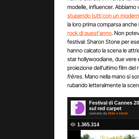
modelle, influencer. Abbiamo 
stupendo tutti con un moderno 
la loro prima comparsa anche 
rock di quest'anno
. Non potev
festival: Sharon Stone per e
hanno calcato la scena le attr
star hollywoodiane, due vere e
proiezione dell'ultimo film del
frères
. Mano nella mano si so
rubando letteralmente la scena