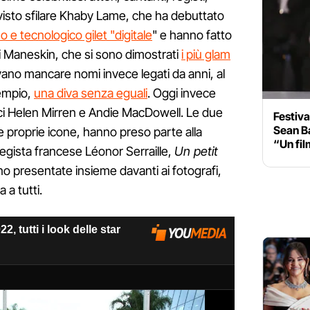
visto sfilare Khaby Lame, che ha debuttato
e tecnologico gilet "digitale
" e hanno fatto
i Maneskin, che si sono dimostrati
i più glam
ano mancare nomi invece legati da anni, al
sempio,
una diva senza eguali
. Oggi invece
ici Helen Mirren e Andie MacDowell. Le due
Festiva
Sean Ba
 proprie icone, hanno preso parte alla
“Un fil
 regista francese Léonor Serraille,
Un petit
no presentate insieme davanti ai fotografi,
 a tutti.