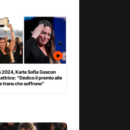
 2024, Karla Sofia Gascon
 attrice: “Dedico il premio alle
e trans che soffrono”