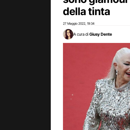
della tinta
27 Maggio 2022
19:34
,
A cura di
Giusy Dente