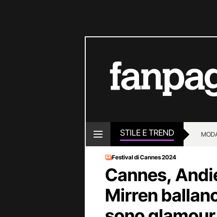
STILE E TREND
MOD
Festival di Cannes 2024
Cannes, Andi
Mirren ballano
sono glamour 