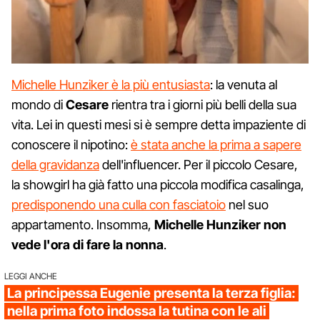
Michelle Hunziker è la più entusiasta
: la venuta al
mondo di
Cesare
rientra tra i giorni più belli della sua
vita. Lei in questi mesi si è sempre detta impaziente di
conoscere il nipotino:
è stata anche la prima a sapere
della gravidanza
dell'influencer. Per il piccolo Cesare,
la showgirl ha già fatto una piccola modifica casalinga,
predisponendo una culla con fasciatoio
nel suo
appartamento. Insomma,
Michelle Hunziker non
vede l'ora di fare la nonna
.
LEGGI ANCHE
La principessa Eugenie presenta la terza figlia:
nella prima foto indossa la tutina con le ali