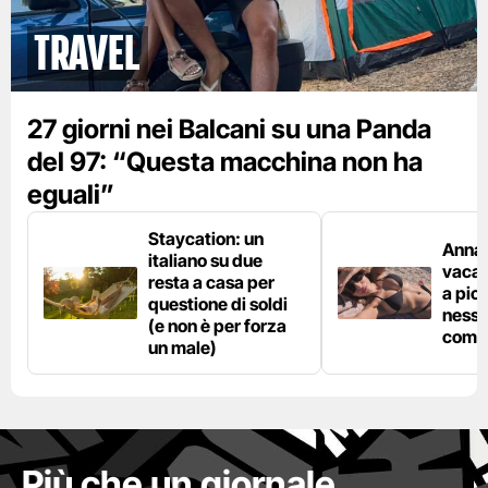
Travel
27 giorni nei Balcani su una Panda
del 97: “Questa macchina non ha
eguali”
Staycation: un
Anna 
italiano su due
vacan
resta a casa per
a pic
questione di soldi
nessu
(e non è per forza
comp
un male)
Più che un giornale