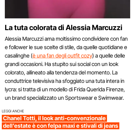
La tuta colorata di Alessia Marcuzzi
Alessia Marcuzzi ama moltissimo condividere con fan
e follower le sue scelte di stile, da quelle quotidiane e
casalinghe (
è una fan degli outfit cozy
) a quelle delle
grandi occasioni. Ha stupito sui social con un look
colorato, allineato alla tendenza del momento. La
conduttrice televisiva ha sfoggiato una tuta intera in
lycra: si tratta di un modello di Frida Querida Firenze,
un brand specializzato un Sportswear e Swimwear.
LEGGI ANCHE
Chanel Totti, il look anti-convenzionale
dell’estate è con felpa maxi e stivali di jeans