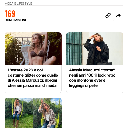
MODA E LIFESTYLE
169
CONDIVISIONI
L’estate 2026 è col
Alessia Marcuzzi “torna”
costume glitter come quello
negli anni ’80: il look retrò
di Alessia Marcuzzi: il bikini
con montone over e
che non passa mai di moda
leggings di pelle