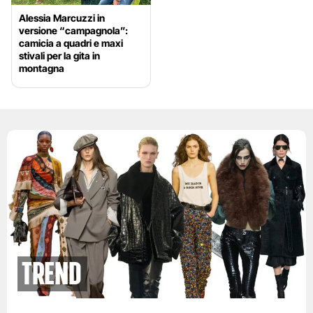
Alessia Marcuzzi in
versione “campagnola”:
camicia a quadri e maxi
stivali per la gita in
montagna
Trend