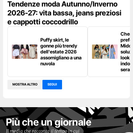
Tendenze moda Autunno/Inverno
2026-27: vita bassa, jeans preziosi
e cappotti coccodrillo
Chemi
Puffy skirt, le
prefe
gonne più trendy
Middl
dell'estate 2026
soluzi
assomigliano a una
look e
nuvola
indos
sera
MOSTRA ALTRO
SEGUI
Più che un giornale
Il media che racconta il tempo in cui