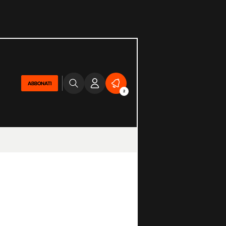
ABBONATI
2