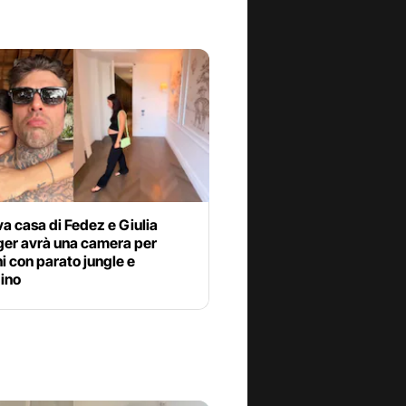
a casa di Fedez e Giulia
er avrà una camera per
 con parato jungle e
zino