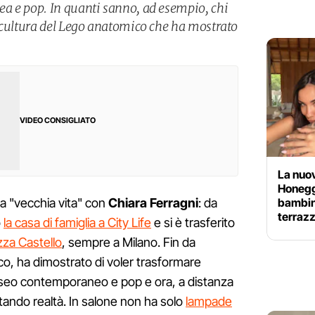
a e pop. In quanti sanno, ad esempio, chi
scultura del Lego anatomico che ha mostrato
VIDEO CONSIGLIATO
La nuov
Honegg
bambini
la "vecchia vita" con
Chiara Ferragni
: da
terraz
o
la casa di famiglia a City Life
e si è trasferito
zza Castello
, sempre a Milano. Fin da
co, ha dimostrato di voler trasformare
museo contemporaneo e pop e ora, a distanza
ntando realtà. In salone non ha solo
lampade