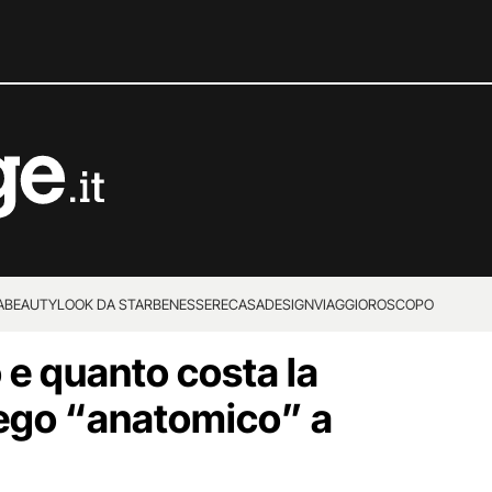
A
BEAUTY
LOOK DA STAR
BENESSERE
CASA
DESIGN
VIAGGI
OROSCOPO
 e quanto costa la
Lego “anatomico” a