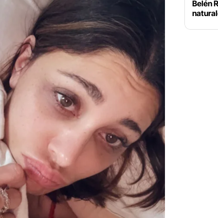
Belén R
natural