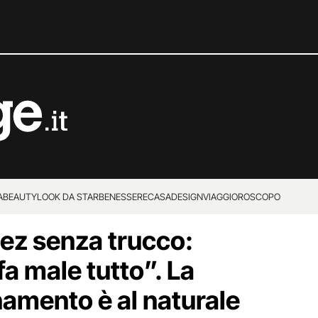
A
BEAUTY
LOOK DA STAR
BENESSERE
CASA
DESIGN
VIAGGI
OROSCOPO
ez senza trucco:
a male tutto”. La
namento è al naturale