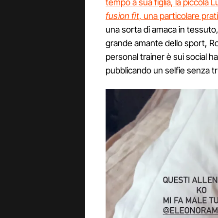
tempo a sua figlia, la piccola 
fusion fit
, una particolare prat
una sorta di amaca in tessuto,
grande amante dello sport, Rodr
personal trainer è sui social h
pubblicando un selfie senza t