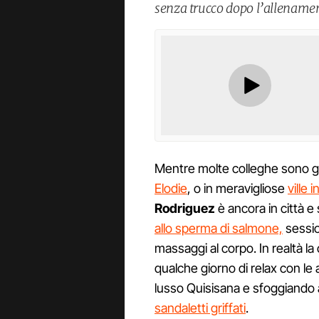
senza trucco dopo l’allenamen
Mentre molte colleghe sono g
Elodie
, o in meravigliose
ville 
Rodriguez
è ancora in città e 
allo sperma di salmone,
sessio
massaggi al corpo. In realtà la
qualche giorno di relax con le
lusso Quisisana e sfoggiando
sandaletti griffati
.