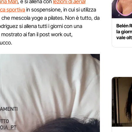
Luna Marì
, e si allena con
lezioni di
aerial
ica sportiva
in sospensione, in cui si utilizza
 che mescola yoge a pilates. Non è tutto, da
Belén R
iguez si allena tutti i giorni con una
la gior
a mostrato ai fan il post work out,
vale ol
rucco.