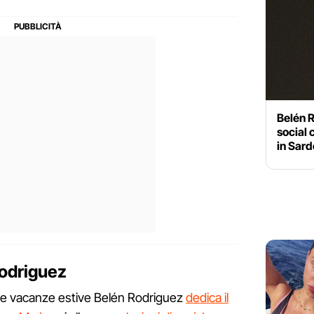
Belén 
social 
in Sar
Rodriguez
er le vacanze estive Belén Rodriguez
dedica il