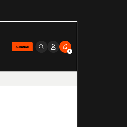
ABBONATI
2