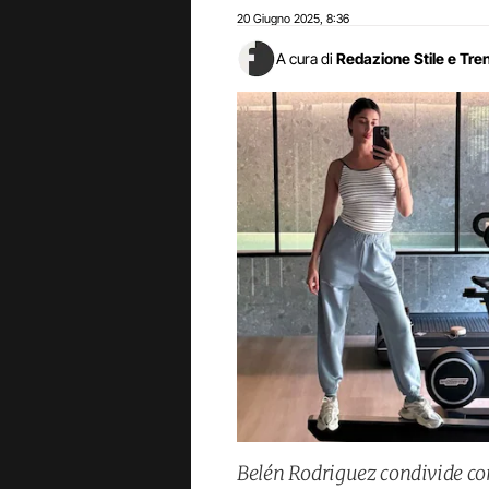
20 Giugno 2025
8:36
,
A cura di
Redazione Stile e Tre
Belén Rodriguez condivide con 