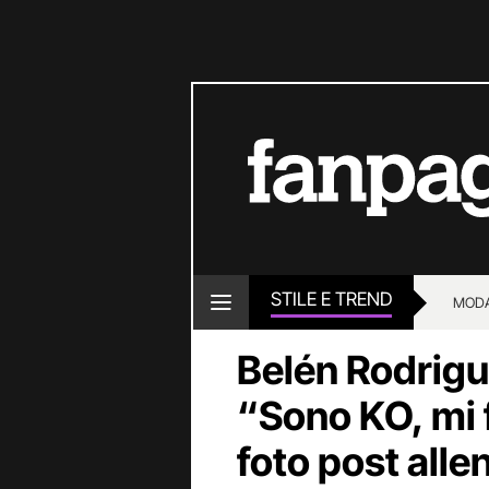
STILE E TREND
MOD
Belén Rodrigu
“Sono KO, mi f
foto post alle