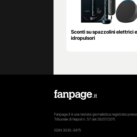
Sconti su spazzolini elettrici 
idropulsori
Fanpage.it è una testata giornalistica registrata presso
Tribunale di Napoli n. 57 del 26/07/2011.
ISSN 3035-3475