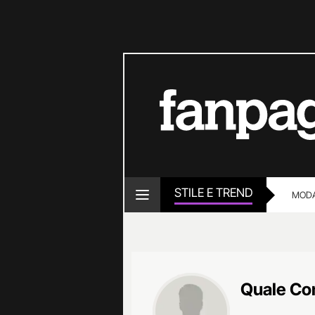
STILE E TREND
MOD
Quale Co