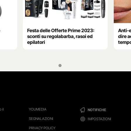
e
Festa delle Offerte Prime 2023:
Anti-e
sconti su regolabarba, rasoi ed
dire a
epilatori
temp
 il
YOUMEDIA
NOTIFICHE
SEGNALAZIONI
IMPOSTAZIONI
PRIVACY POLICY