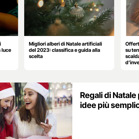
i
Migliori alberi di Natale artificiali
Offert
a luce
del 2023: classifica e guida alla
su te
scelta
scald
d’inv
Regali di Natale 
idee più semplici