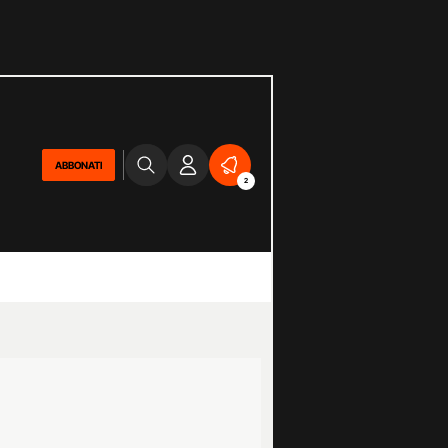
ABBONATI
2