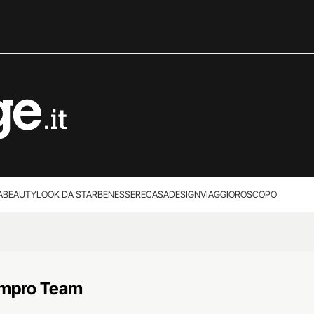
A
BEAUTY
LOOK DA STAR
BENESSERE
CASA
DESIGN
VIAGGI
OROSCOPO
mpro Team