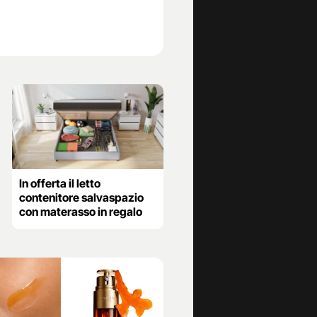
In offerta il letto
contenitore salvaspazio
con materasso in regalo