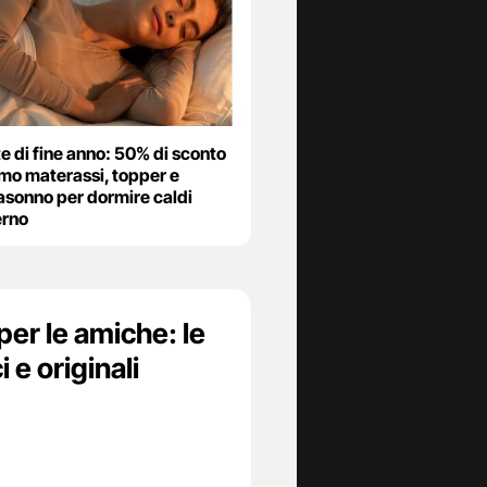
e di fine anno: 50% di sconto
rmo materassi, topper e
asonno per dormire caldi
erno
per le amiche: le
 e originali