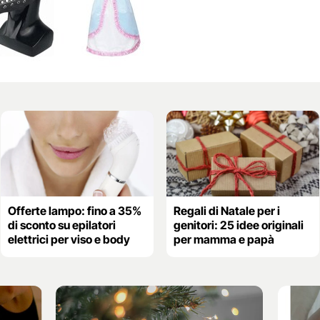
Offerte lampo: fino a 35%
Regali di Natale per i
di sconto su epilatori
genitori: 25 idee originali
elettrici per viso e body
per mamma e papà