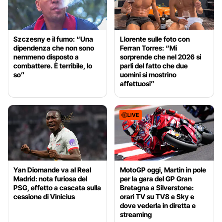
Szczesny e il fumo: “Una
Llorente sulle foto con
dipendenza che non sono
Ferran Torres: “Mi
nemmeno disposto a
sorprende che nel 2026 si
combattere. È terribile, lo
parli del fatto che due
so”
uomini si mostrino
affettuosi”
LIVE
Yan Diomande va al Real
MotoGP oggi, Martin in pole
Madrid: nota furiosa del
per la gara del GP Gran
PSG, effetto a cascata sulla
Bretagna a Silverstone:
cessione di Vinicius
orari TV su TV8 e Sky e
dove vederla in diretta e
streaming