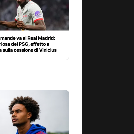
omande va al Real Madrid:
riosa del PSG, effetto a
 sulla cessione di Vinicius