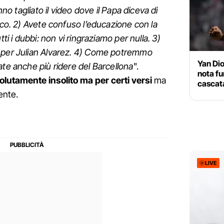
nno tagliato il video dove il Papa diceva di
ico. 2) Avete confuso l’educazione con la
tti i dubbi: non vi ringraziamo per nulla. 3)
 per Julian Alvarez. 4) Come potremmo
Yan Di
ate anche più ridere del Barcellona
".
nota fu
olutamente insolito ma per certi versi
ma
cascata
ente.
LIVE