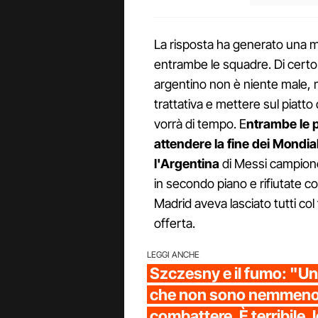
La risposta ha generato una mir
entrambe le squadre. Di certo 
argentino non è niente male, m
trattativa e mettere sul piatto
vorrà di tempo. E
ntrambe le 
attendere la fine dei Mondi
l'Argentina
di Messi campione
in secondo piano e rifiutate co
Madrid aveva lasciato tutti col
offerta.
LEGGI ANCHE
Szczesny e il fumo: "U
che non sono nemmeno 
combattere. È terribile, 