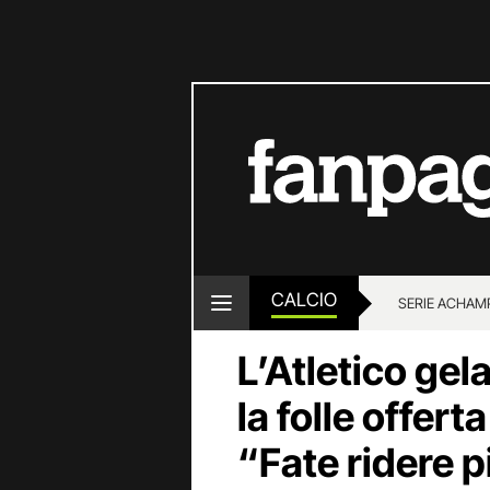
CALCIO
SERIE A
CHAMP
L’Atletico gel
la folle offert
“Fate ridere p