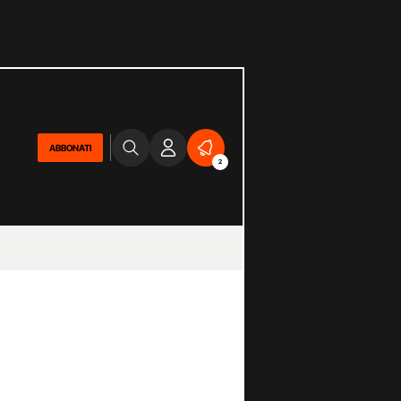
ABBONATI
2