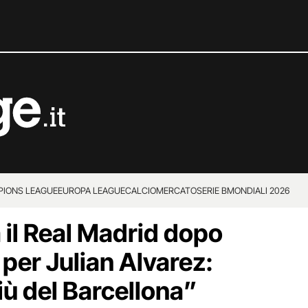
IONS LEAGUE
EUROPA LEAGUE
CALCIOMERCATO
SERIE B
MONDIALI 2026
a il Real Madrid dopo
a per Julian Alvarez:
iù del Barcellona”