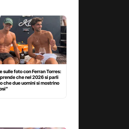
e sulle foto con Ferran Torres:
prende che nel 2026 si parli
to che due uomini si mostrino
osi”