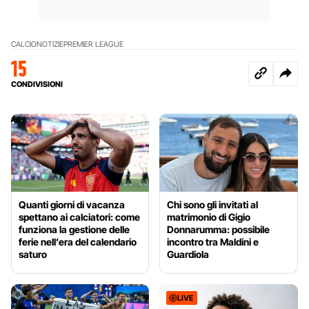
CALCIO
NOTIZIE
PREMIER LEAGUE
15
CONDIVISIONI
Quanti giorni di vacanza
Chi sono gli invitati al
spettano ai calciatori: come
matrimonio di Gigio
funziona la gestione delle
Donnarumma: possibile
ferie nell’era del calendario
incontro tra Maldini e
saturo
Guardiola
LIVE