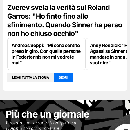
Zverev svela la verità sul Roland
Garros: "Ho finto fino allo
sfinimento. Quando Sinner ha perso
non ho chiuso occhio"
Andreas Seppi: “Mi sono sentito
Andy Roddick: "Ho 
preso in giro. Con quelle persone
Agassi su Sinner c
in Federtennis non mi vedrete
mandare in onda. L
mai”
vuol dire"
LEGGI TUTTA LA STORIA
SEGUI
Più che un giornale
Il media che racconta il tempo in cui
viviamo con occhi moderni