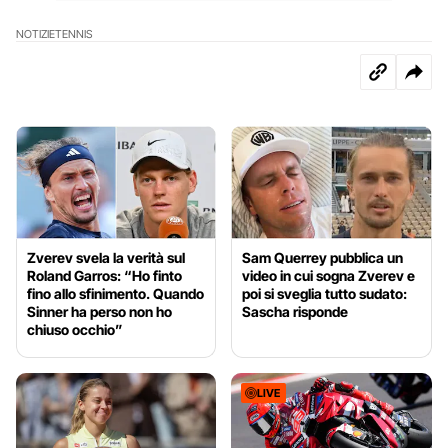
NOTIZIE
TENNIS
Zverev svela la verità sul
Sam Querrey pubblica un
Roland Garros: “Ho finto
video in cui sogna Zverev e
fino allo sfinimento. Quando
poi si sveglia tutto sudato:
Sinner ha perso non ho
Sascha risponde
chiuso occhio”
LIVE