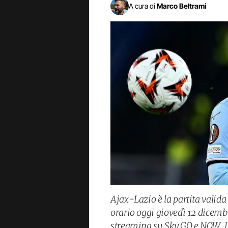
A cura di
Marco Beltrami
Ajax-Lazio è la partita valida
orario oggi giovedì 12 dicembre
streaming su Sky GO e NOW. L