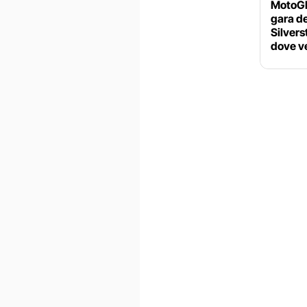
MotoGP 
gara d
Silvers
dove ve