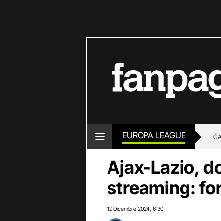
EUROPA LEAGUE
CA
Ajax-Lazio, do
streaming: for
12 Dicembre 2024
6:30
,