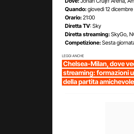
Dove:
Johan Cruijff Arena, 
Quando:
giovedì 12 dicembre
Orario:
21:00
Diretta TV
: Sky
Diretta streaming:
SkyGo, 
Competizione:
Sesta giornat
LEGGI ANCHE
Chelsea-Milan, dove ved
streaming: formazioni uff
della partita amichevole