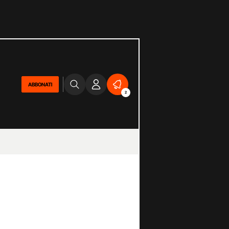
ABBONATI
2