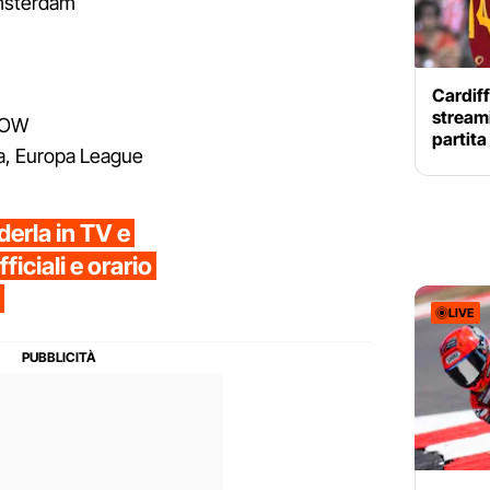
Amsterdam
Cardiff
streami
NOW
partit
a, Europa League
erla in TV e
iciali e orario
LIVE