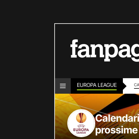
EUROPA LEAGUE
CA
Calendar
prossime p