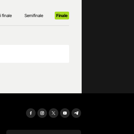
i finale
Semifinale
Finale