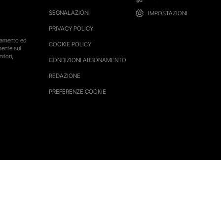
SEGNALAZIONI
IMPOSTAZIONI
PRIVACY POLICY
ttamento ed
COOKIE POLICY
sente sul
itori,
CONDIZIONI ABBONAMENTO
REDAZIONE
PREFERENZE COOKIE