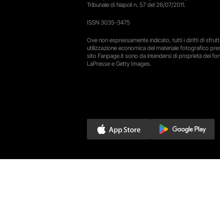
Tribunale di Napoli n. 57 del 26/07/2011.
ISSN 3035-3475
Ove non espressamente indicato, tutti i diritti di sfru
utilizzazione economica del materiale fotografico pre
sito Fanpage.it sono da intendersi di proprietà dei forn
LaPresse e Getty Images.