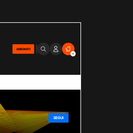
ABBONATI
2
SEGUI