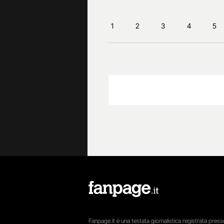
1
2
3
4
5
Fanpage.it è una testata giornalistica registrata presso