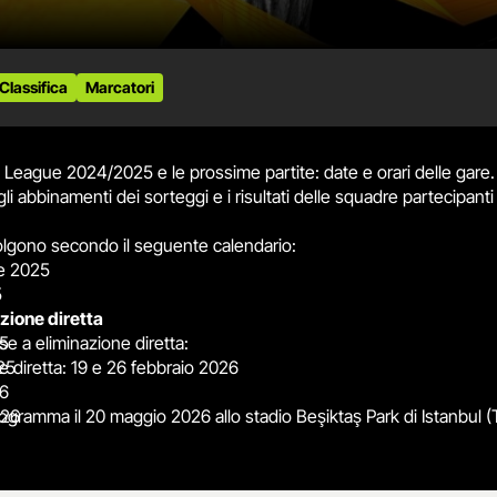
Classifica
Marcatori
 League 2024/2025 e le prossime partite: date e orari delle gare. 
abbinamenti dei sorteggi e i risultati delle squadre partecipanti e 
svolgono secondo il seguente calendario:
re 2025
5
azione diretta
25
ase a eliminazione diretta:
25
e diretta: 19 e 26 febbraio 2026
26
026
rogramma il 20 maggio 2026 allo stadio Beşiktaş Park di Istanbul (
2026