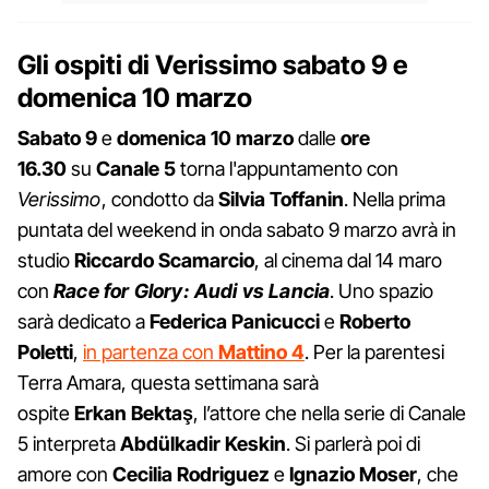
Gli ospiti di Verissimo sabato 9 e
domenica 10 marzo
Sabato 9
e
domenica 10 marzo
dalle
ore
16.30
su
Canale 5
torna l'appuntamento con
Verissimo
, condotto da
Silvia Toffanin
. Nella prima
puntata del weekend in onda sabato 9 marzo avrà in
studio
Riccardo Scamarcio
, al cinema dal 14 maro
con
Race for Glory: Audi vs Lancia
. Uno spazio
sarà dedicato a
Federica Panicucci
e
Roberto
Poletti
,
in partenza con
Mattino 4
. Per la parentesi
Terra Amara, questa settimana sarà
ospite
Erkan Bektaş
, l’attore che nella serie di Canale
5 interpreta
Abdülkadir Keskin
. Si parlerà poi di
amore con
Cecilia Rodriguez
e
Ignazio Moser
, che