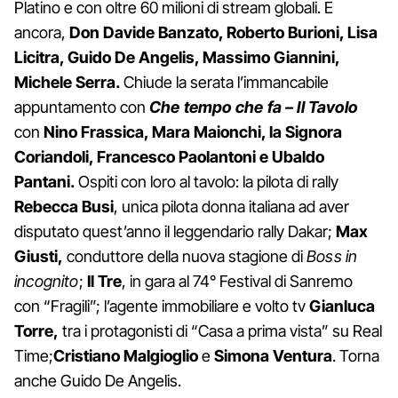
Platino e con oltre 60 milioni di stream globali. E
ancora,
Don Davide Banzato, Roberto Burioni, Lisa
Licitra,
Guido De Angelis, Massimo Giannini,
Michele Serra.
Chiude la serata l’immancabile
appuntamento con
Che tempo che fa – Il Tavolo
con
Nino Frassica, Mara Maionchi, la Signora
Coriandoli, Francesco Paolantoni e Ubaldo
Pantani.
Ospiti con loro al tavolo: la pilota di rally
Rebecca Busi
, unica pilota donna italiana ad aver
disputato quest’anno il leggendario rally Dakar;
Max
Giusti,
conduttore della nuova stagione di
Boss in
incognito
;
Il Tre
, in gara al 74° Festival di Sanremo
con “Fragili”; l’agente immobiliare e volto tv
Gianluca
Torre,
tra i protagonisti di “Casa a prima vista” su Real
Time;
Cristiano Malgioglio
e
Simona Ventura
. Torna
anche Guido De Angelis.