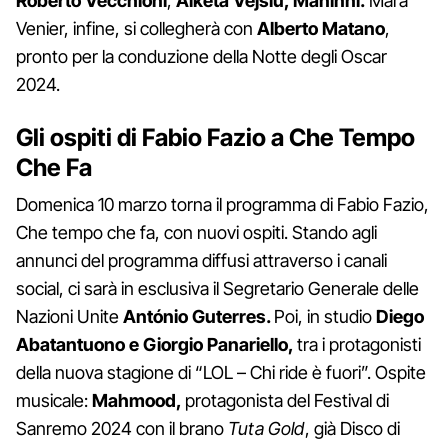
Roberto
Vecchioni
,
Alketa Vejsiu, Maninni.
Mara
Venier, infine, si collegherà con
Alberto Matano
,
pronto per la conduzione della Notte degli Oscar
2024.
Gli ospiti di Fabio Fazio a Che Tempo
Che Fa
Domenica 10 marzo torna il programma di Fabio Fazio,
Che tempo che fa, con nuovi ospiti. Stando agli
annunci del programma diffusi attraverso i canali
social, ci sarà in esclusiva il Segretario Generale delle
Nazioni Unite
António
Guterres.
Poi, in studio
Diego
Abatantuono e Giorgio Panariello,
tra i protagonisti
della nuova stagione di “LOL – Chi ride è fuori”. Ospite
musicale:
Mahmood,
protagonista del Festival di
Sanremo 2024 con il brano
Tuta Gold
, già Disco di