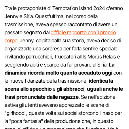
Tra le protagoniste di Temptation Island 2o24 c'erano
Jenny e Siria. Quest'ultima, nel corso della
trasmissione, aveva spesso raccontato di avere un
passato segnato dal
difficile rapporto con il proprio
corpo
. Jenny, colpita dalla sua storia, aveva deciso di
organizzarle una sorpresa per farla sentire speciale,
invitando parrucchieri, truccatori all'Is Morus Relais e
scegliendo abiti e scarpe da far provare al Siria.
La
dinamica ricorda molto quanto accaduto oggi
con
le nuove fidanzate della trasmissione,
identica la
scena allo specchio
e
gli abbracci
,
uguali anche le
frasi pronunciate dalle ragazze
. Se nell'edizione
estiva gli utenti avevano apprezzato le scene di
"girlhood", questa volta sui social storcono il naso per
la "poca fantasia" della produzione che, in questo