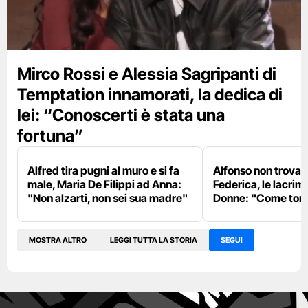
Mirco Rossi e Alessia Sagripanti di
Temptation innamorati, la dedica di
lei: “Conoscerti è stata una
fortuna”
Alfred tira pugni al muro e si fa
Alfonso non trova
male, Maria De Filippi ad Anna:
Federica, le lacrim
"Non alzarti, non sei sua madre"
Donne: "Come torn
MOSTRA ALTRO
LEGGI TUTTA LA STORIA
SEGUI