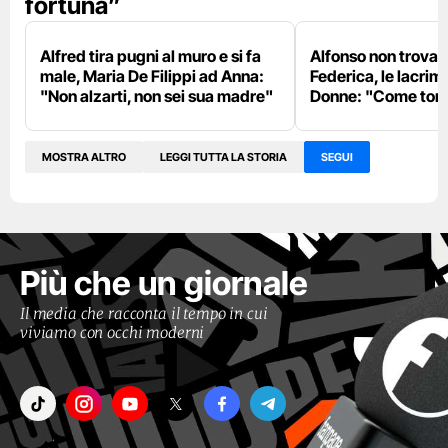
fortuna”
Alfred tira pugni al muro e si fa
Alfonso non trova
male, Maria De Filippi ad Anna:
Federica, le lacrim
"Non alzarti, non sei sua madre"
Donne: "Come torn
MOSTRA ALTRO
LEGGI TUTTA LA STORIA
SEGUI
Più che un giornale
Il media che racconta il tempo in cui
viviamo con occhi moderni