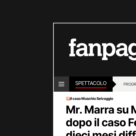
SPETTACOLO
PROGR
Il caso Muschio Selvaggio
Mr. Marra su 
dopo il caso F
dieci mesi diff