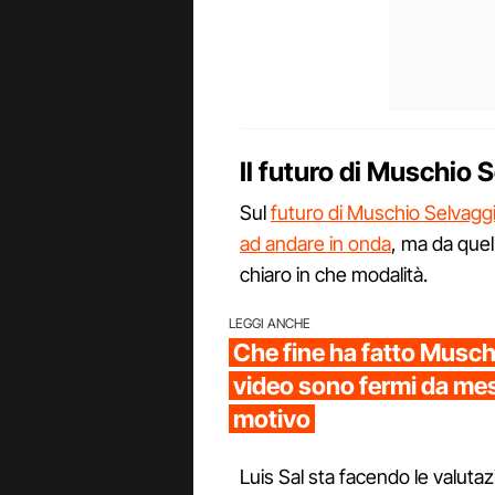
Il futuro di Muschio 
Sul
futuro di Muschio Selvagg
ad andare in onda
, ma da quel
chiaro in che modalità.
LEGGI ANCHE
Che fine ha fatto Muschi
video sono fermi da mesi
motivo
Luis Sal sta facendo le valuta