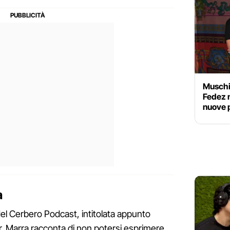
Muschio
Fedez n
nuove 
a
del Cerbero Podcast, intitolata appunto
. Marra racconta di non potersi esprimere