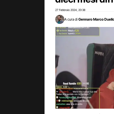
27 Febbraio 2024
20:38
,
A cura di
Gennaro Marco Duell