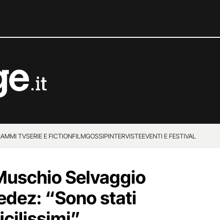
AMMI TV
SERIE E FICTION
FILM
GOSSIP
INTERVISTE
EVENTI E FESTIVAL
Muschio Selvaggio
edez: “Sono stati
icilissimi”