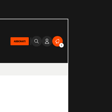
ABBONATI
2