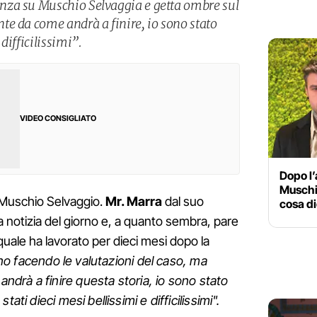
za su Muschio Selvaggia e getta ombre sul
e da come andrà a finire, io sono stato
difficilissimi”.
VIDEO CONSIGLIATO
Dopo l’
Muschi
l Muschio Selvaggio.
Mr. Marra
dal suo
cosa di
notizia del giorno e, a quanto sembra, pare
 quale ha lavorato per dieci mesi dopo la
o facendo le valutazioni del caso, ma
drà a finire questa storia, io sono stato
stati dieci mesi bellissimi e difficilissimi".