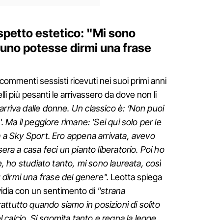
spetto estetico: "Mi sono
uno potesse dirmi una frase
commenti sessisti ricevuti nei suoi primi anni
li più pesanti le arrivassero da dove non li
arriva dalle donne. Un classico è: ‘Non puoi
'. Ma il peggiore rimane: ‘Sei qui solo per le
ga a Sky Sport. Ero appena arrivata, avevo
sera a casa feci un pianto liberatorio. Poi ho
me, ho studiato tanto, mi sono laureata, così
dirmi una frase del genere".
Leotta spiega
nvidia con un sentimento di
"strana
ttutto quando siamo in posizioni di solito
calcio. Si sgomita tanto e regna la legge