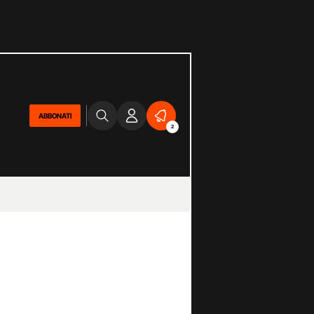
ABBONATI
2