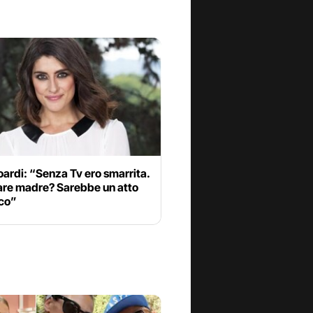
soardi: “Senza Tv ero smarrita.
are madre? Sarebbe un atto
ico”