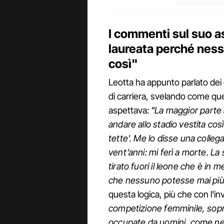
I commenti sul suo a
laureata perché ness
così"
Leotta ha appunto parlato dei 
di carriera, svelando come quel
aspettava:
"La maggior parte 
andare allo stadio vestita così
tette'. Me lo disse una colle
vent’anni: mi ferì a morte. La 
tirato fuori il leone che è in 
che nessuno potesse mai più 
questa logica, più che con l'i
competizione femminile, sopra
occupate da uomini, come nel 