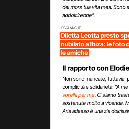
del mors tua vita mea. Sono sic
addolcirebbe".
LEGGI ANCHE
Diletta Leotta presto spo
nubilato a Ibiza: le fot
le amiche
Il rapporto con Elod
Non sono mancate, tuttavia, p
complicità e solidarietà:
"A me
sorella per me
. Ci siamo tras
sostenute molto a vicenda. Mi
Aria adesso è una zia dolciss