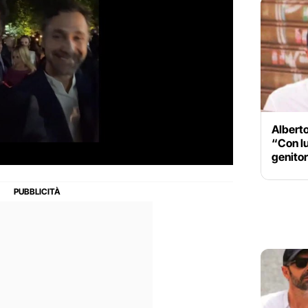
Albert
“Con lu
genitor