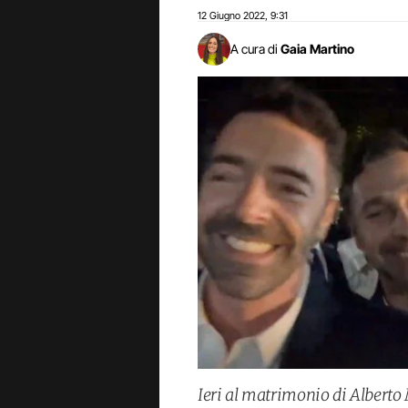
12 Giugno 2022
9:31
,
A cura di
Gaia Martino
Ieri al matrimonio di Albert