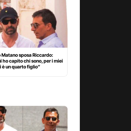
o Matano sposa Riccardo:
i ho capito chi sono, per i miei
i è un quarto figlio”