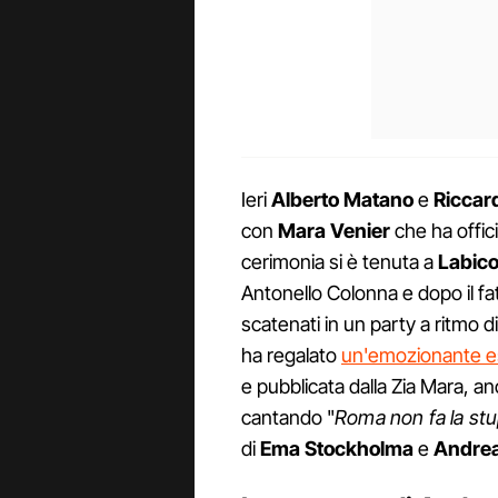
Ieri
Alberto Matano
e
Riccar
con
Mara Venier
che ha offici
cerimonia si è tenuta a
Labic
Antonello Colonna e dopo il fatid
scatenati in un party a ritmo 
ha regalato
un'emozionante es
e pubblicata dalla Zia Mara, a
cantando "
Roma non fa la stu
di
Ema Stockholma
e
Andrea