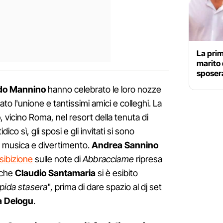
La prim
marito 
sposera
do Mannino
hanno celebrato le loro nozze
ato l'unione e tantissimi amici e colleghi. La
o
, vicino Roma, nel resort della tenuta di
ico sì, gli sposi e gli invitati si sono
di musica e divertimento.
Andrea Sannino
ibizione
sulle note di
Abbracciame
ripresa
nche
Claudio Santamaria
si è esibito
pida stasera
", prima di dare spazio al dj set
 Delogu
.