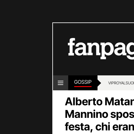
GOSSIP
VIP
ROYALS
UO
Alberto Matan
Mannino sposi:
festa, chi eran