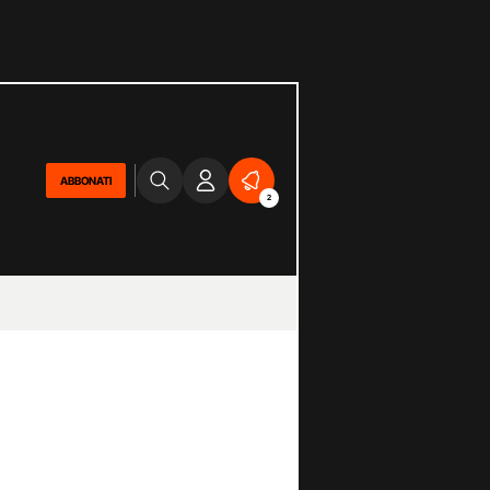
ABBONATI
2