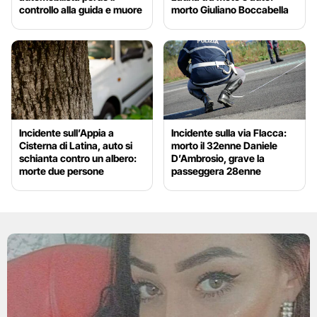
controllo alla guida e muore
morto Giuliano Boccabella
Incidente sull’Appia a
Incidente sulla via Flacca:
Cisterna di Latina, auto si
morto il 32enne Daniele
schianta contro un albero:
D’Ambrosio, grave la
morte due persone
passeggera 28enne