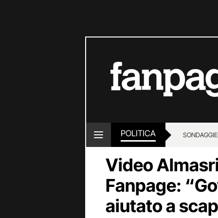
POLITICA
SONDAGGI
E
Video Almasri,
Fanpage: “Gov
aiutato a sca