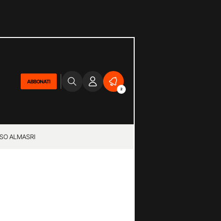
ABBONATI
2
SO ALMASRI