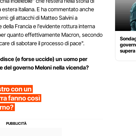
hia indelebile" che resterà nella storia di
ca estera italiana. E ha commentato anche
orni: gli attacchi di Matteo Salvini a
ella Francia e l'evidente rottura interna
 per quanto effettivamente Macron, secondo
Sondagg
rcare di sabotare il processo di pace".
governo
supera 
edisce (e forse uccide) un uomo per
ne del governo Meloni nella vicenda?
stro con un
ra fanno così
erno?