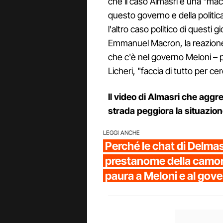
che il caso Almasri è una "macc
questo governo e della politi
l'altro caso politico di questi gi
Emmanuel Macron, la reazione d
che c'è nel governo Meloni –
Licheri, "faccia di tutto per ce
Il video di Almasri che aggr
strada peggiora la situazio
LEGGI ANCHE
Perché le chat di Delma
prestanome della camor
paura a Meloni e al gov