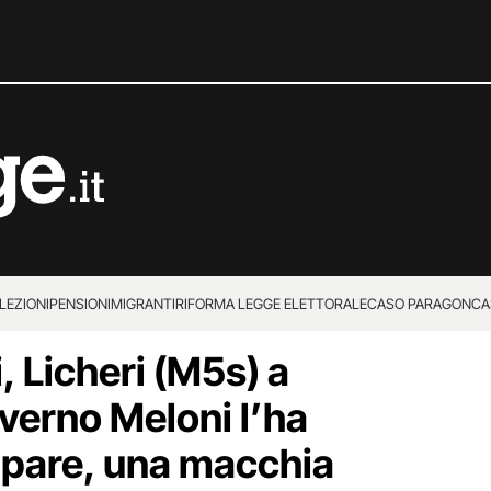
LEZIONI
PENSIONI
MIGRANTI
RIFORMA LEGGE ELETTORALE
CASO PARAGON
CA
 Licheri (M5s) a
erno Meloni l’ha
ppare, una macchia