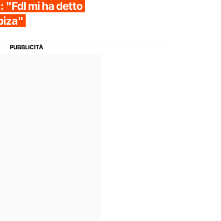
: "FdI mi ha detto
biza"