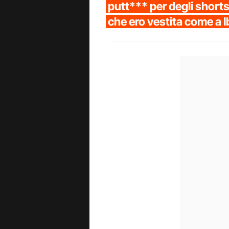
putt*** per degli shorts
che ero vestita come a I