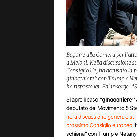
Bagarre alla Camera per l’atta
a Meloni. Nella discussione s
Consiglio Ue, ha accusato la p
ginocchiere” con Trump e Net
ha risposto lei. FdI insorge: “
Si apre il caso
"ginocchiere"
deputato del Movimento 5 Stel
nella discussione generale sull
prossimo Consiglio europeo
, 
schiena" con Trump e Netany