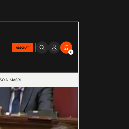
ABBONATI
2
SO ALMASRI