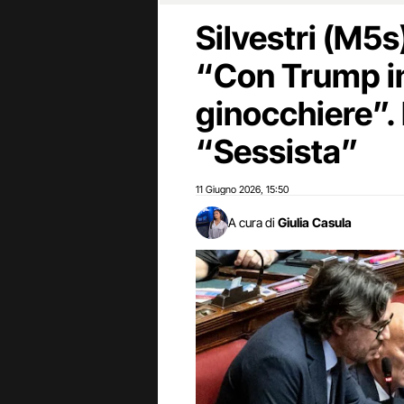
Silvestri (M5s)
“Con Trump i
ginocchiere”. 
“Sessista”
11 Giugno 2026
15:50
,
A cura di
Giulia Casula