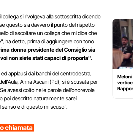
il collega si rivolgeva alla sottoscritta dicendo
se questo sia davvero il punto del rispetto
ello di ascoltare un collega che mi dice che
e", ha detto, prima di aggiungere con tono
prima donna presidente del Consiglio sia
voi non siete stati capaci di proporla"
.
 ed applausi dai banchi del centrodestra,
Meloni 
dell'Aula, Anna Ascani (Pd), si è scusata per
vertic
Rapport
"Se avessi colto nelle parole dell’onorevole
ato poi descritto naturalmente sarei
l senso e di questo mi scuso".
no chiamata