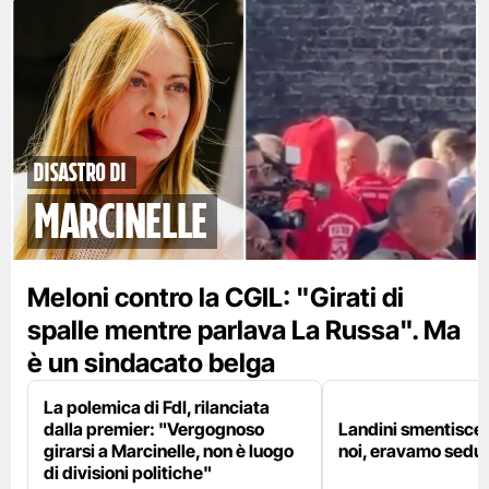
disastro di
marcinelle
Meloni contro la CGIL: "Girati di
spalle mentre parlava La Russa". Ma
è un sindacato belga
La polemica di FdI, rilanciata
dalla premier: "Vergognoso
Landini smentisce
girarsi a Marcinelle, non è luogo
noi, eravamo sedut
di divisioni politiche"