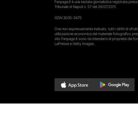
Fanpage.it è una testata giornalistica registrata presso
Tribunale di Napoli n. 57 del 26/07/2011.
ISSN 3035-3475
Ove non espressamente indicato, tutti i diritti di sfru
utilizzazione economica del materiale fotografico pre
sito Fanpage.it sono da intendersi di proprietà dei forn
LaPresse e Getty Images.