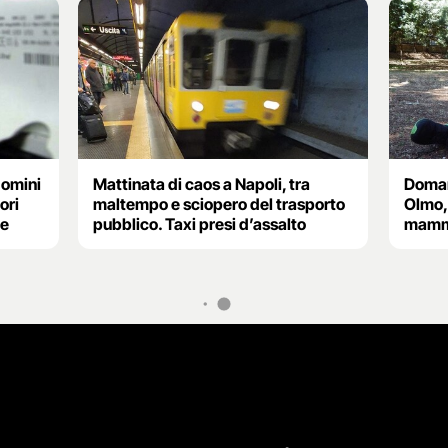
domini
Mattinata di caos a Napoli, tra
Domani
ori
maltempo e sciopero del trasporto
Olmo, 
ne
pubblico. Taxi presi d’assalto
mamma