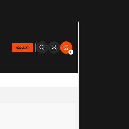
ABBONATI
2