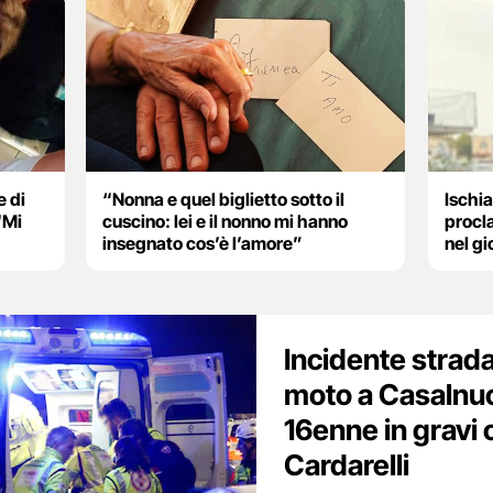
 di
“Nonna e quel biglietto sotto il
Ischi
“Mi
cuscino: lei e il nonno mi hanno
procla
insegnato cos’è l’amore”
nel gi
Incidente strada
moto a Casalnu
16enne in gravi 
Cardarelli