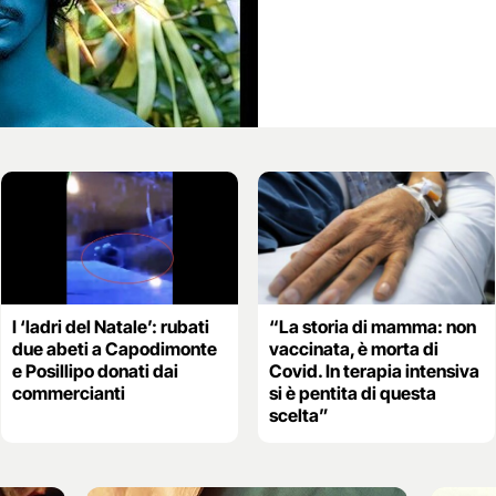
I ‘ladri del Natale’: rubati
“La storia di mamma: non
due abeti a Capodimonte
vaccinata, è morta di
e Posillipo donati dai
Covid. In terapia intensiva
commercianti
si è pentita di questa
scelta”