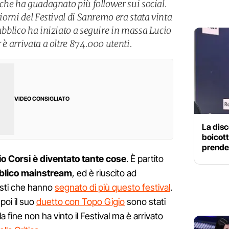
e che ha guadagnato più follower sui social.
giorni del Festival di Sanremo era stata vinta
pubblico ha iniziato a seguire in massa Lucio
 è arrivata a oltre 874.000 utenti.
VIDEO CONSIGLIATO
La dis
boicott
prende
o Corsi è diventato tante cose
. È partito
blico mainstream
, ed è riuscito ad
isti che hanno
segnato di più questo festival
.
poi il suo
duetto con Topo Gigio
sono stati
la fine non ha vinto il Festival ma è arrivato