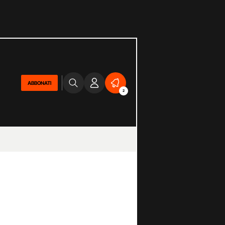
ABBONATI
2