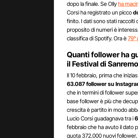
dopo la finale. Se Olly
ha macin
Corsi ha registrato un picco
d
finito. I dati sono stati raccol
proposito di numeri è interess
classifica di Spotify. Ora è
79° 
Quanti follower ha g
il Festival di Sanrem
Il 10 febbraio, prima che inizi
63.087 follower su Instagr
che in termini di follower supe
base follower è più che decupli
crescita è partito in modo abba
Lucio Corsi guadagnava tra i
6
febbraio che ha avuto il dato 
quota 372.000 nuovi follower.