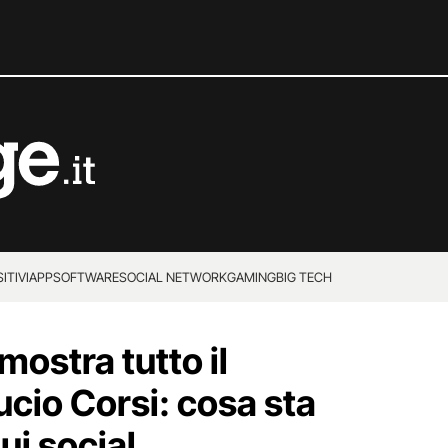
ITIVI
APP
SOFTWARE
SOCIAL NETWORK
GAMING
BIG TECH
mostra tutto il
ucio Corsi: cosa sta
i social