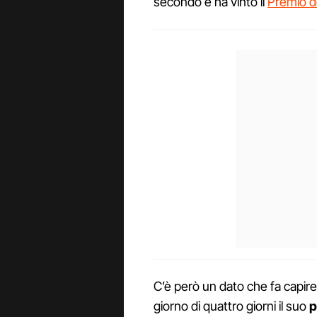
secondo e ha vinto il
Premio de
C’è però un dato che fa capir
giorno di quattro giorni il suo
p