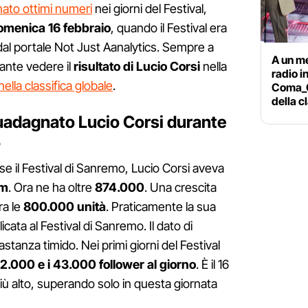
ato ottimi numeri
nei giorni del Festival,
omenica 16 febbraio
, quando il Festival era
ti dal portale Not Just Aanalytics. Sempre a
A un m
ante vedere il
risultato di Lucio Corsi
nella
radio i
nella classifica globale
.
Coma_C
della c
uadagnato Lucio Corsi durante
o
asse il Festival di Sanremo, Lucio Corsi aveva
am
. Ora ne ha oltre
874.000
. Una crescita
ra le
800.000 unità
. Praticamente la sua
cata al Festival di Sanremo. Il dato di
stanza timido. Nei primi giorni del Festival
2.000 e i 43.000 follower al giorno
. È il 16
più alto, superando solo in questa giornata