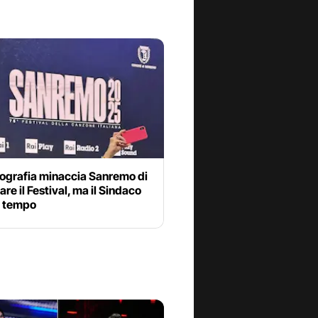
cografia minaccia Sanremo di
are il Festival, ma il Sindaco
 tempo