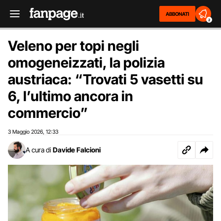
ABBONATI
2
Veleno per topi negli
omogeneizzati, la polizia
austriaca: “Trovati 5 vasetti su
6, l’ultimo ancora in
commercio”
3 Maggio 2026
12:33
,
A cura di
Davide Falcioni