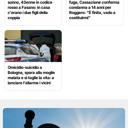
sonno, 43enne in codice
fuga, Cassazione conferma
rosso a Fasano: in casa
condanna a 14 anni per
c’erano i due figli della
Roggero: “È finita, vado a
coppia
costituirmi”
Omicidio-suicidio a
Bologna, spara alla moglie
malata e si toglie la vita: a
lanciare l’allarme i vicini