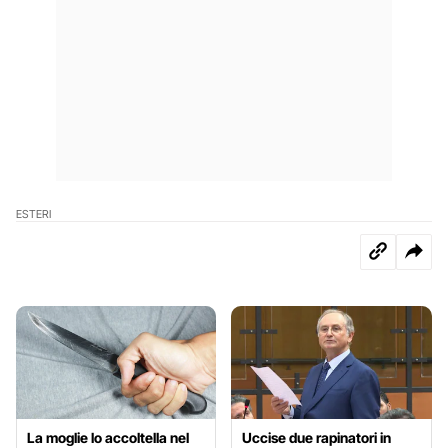
ESTERI
La moglie lo accoltella nel
Uccise due rapinatori in